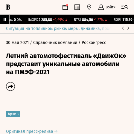
Войти
 Бирж.
0
0%
IMOEX
2 285,88
-0,69%
↓
RTSI
884,56
-1,27%
↓
RGBI
115,39
+0
Ситуация на топливном рынке: меры, динамика, прогнозы
Выб
30 мая 2021
/ Справочник компаний
/ Росконгресс
Летний автомотофестиваль «ДвижОк»
представит уникальные автомобили
на ПМЭФ-2021
Архив
Оригинал пресс-релиза