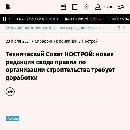
Войти
,1%
↑
CNY Бирж.
12,239
+1,31%
↑
IMOEX
2 281,31
-0,2%
↓
RGBITR
777,14
+
Ситуация на топливном рынке: меры, динамика, прогнозы
Выб
23 июля 2021
/ Справочник компаний
/ Нострой
Технический Совет НОСТРОЙ: новая
редакция свода правил по
организации строительства требует
доработки
Архив