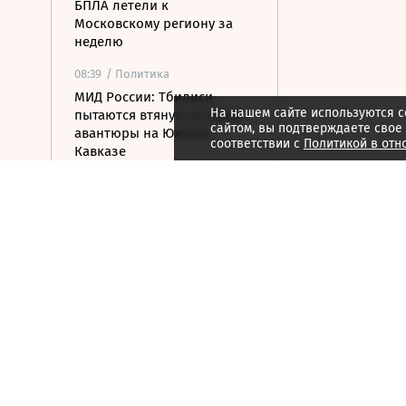
БПЛА летели к
Московскому региону за
неделю
08:39
/ Политика
МИД России: Тбилиси
На нашем сайте используются c
пытаются втянуть в новые
сайтом, вы подтверждаете свое
авантюры на Южном
соответствии с
Политикой в отн
Кавказе
08:16
/ Финансы
Банки с марта будут
блокировать переводы при
обнаружении
вредоносного ПО
07:58
/
Страна
Белгородец погиб в
результате атаки ВСУ
07:52
/
Город
Гастрономия, история
литературы и