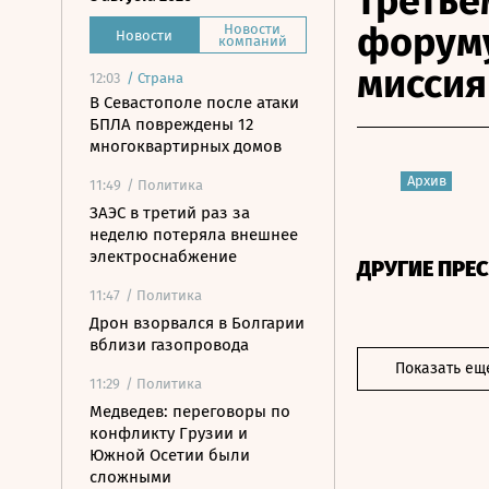
третье
форум
Новости
Новости
компаний
миссия
12:03
/
Страна
В Севастополе после атаки
БПЛА повреждены 12
многоквартирных домов
Архив
11:49
/ Политика
ЗАЭС в третий раз за
неделю потеряла внешнее
электроснабжение
ДРУГИЕ ПРЕ
11:47
/ Политика
Дрон взорвался в Болгарии
вблизи газопровода
Показать ещ
11:29
/ Политика
Медведев: переговоры по
конфликту Грузии и
Южной Осетии были
сложными