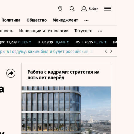
Войти
Политика
Общество
Менеджмент
нность
Инновации и технологии
Техуспех
ть
Политика
Общество
Менеджмент
12,239
+1,31%
↑
UTAR
9,19
+0,44%
↑
MSTT
76,15
+0,2%
↑
IMOEX
2 281,31
-
ры в Госдуму: каким был и будет российский парламент
Война н
Работа с кадрами: стратегия на
пять лет вперёд
а