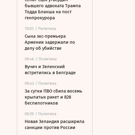
бывшего адвоката Трампа
Тодда Бланша на пост
генпрокурора
10:03
/ Политика
Сына экс-премьера
Армении задержали по
делу об убийстве
09:46
/ Политика
Вучич и Зеленский
встретились в Белграде
09:43
/ Политика
За сутки ПВО сбила восемь
крылатых ракет и 828
беспилотников
09:29
/ Политика
Новая Зеландия расширила
санкции против России