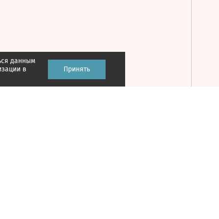
ься данным
Принять
изации в