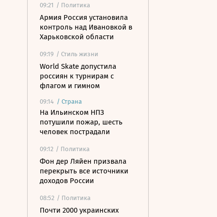
09:21
/ Политика
Армия Россия установила
контроль над Ивановкой в
Харьковской области
09:19
/ Стиль жизни
World Skate допустила
россиян к турнирам с
флагом и гимном
09:14
/
Страна
На Ильинском НПЗ
потушили пожар, шесть
человек пострадали
09:12
/ Политика
Фон дер Ляйен призвала
перекрыть все источники
доходов России
08:52
/ Политика
Почти 2000 украинских