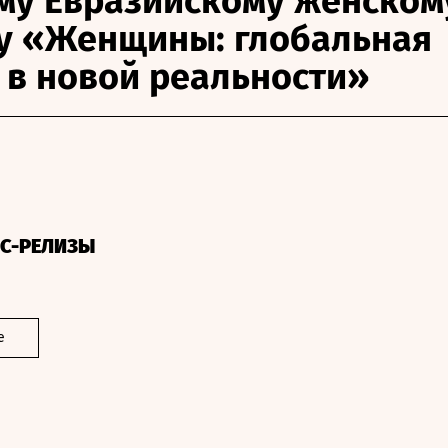
му Евразийскому женском
у «Женщины: глобальная
 в новой реальности»
СС-РЕЛИЗЫ
е