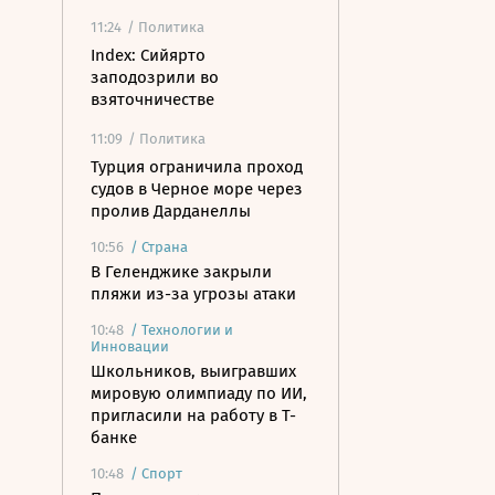
11:24
/ Политика
Index: Сийярто
заподозрили во
взяточничестве
11:09
/ Политика
Турция ограничила проход
судов в Черное море через
пролив Дарданеллы
10:56
/
Страна
В Геленджике закрыли
пляжи из-за угрозы атаки
10:48
/
Технологии и
Инновации
Школьников, выигравших
мировую олимпиаду по ИИ,
пригласили на работу в Т-
банке
10:48
/
Спорт