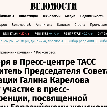
Финансы
Инвестиции
Технологии
Медиа
Недвижимость
ород
Ведомости&
Аналитика
Капитал
Страна
Промышле
а
Финансы
Инвестиции
Технологии
Медиа
Недвижимос
TSI
874,64
-1,12%
↓
RGBI
115,3
+0,1%
↑
RGBITR
777,11
+0,2%
↑
CNY Бирж.
ивном рынке: меры, динамика, прогнозы
Выбор редакции
Выбо
правочник компаний
/ Росконгресс
бря в Пресс-центре ТАСС
итель Председателя Совет
ции Галина Карелова
 участие в пресс-
ренции, посвященной