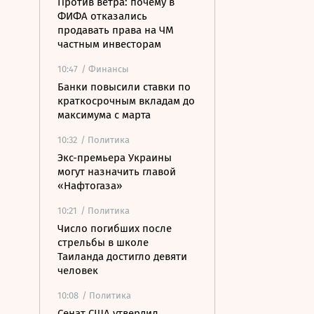
Против ветра: почему в
ФИФА отказались
продавать права на ЧМ
частным инвесторам
10:47
/ Финансы
Банки повысили ставки по
краткосрочным вкладам до
максимума с марта
10:32
/ Политика
Экс-премьера Украины
могут назначить главой
«Нафтогаза»
10:21
/ Политика
Число погибших после
стрельбы в школе
Таиланда достигло девяти
человек
10:08
/ Политика
Сенат США утвердил