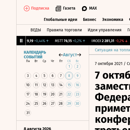
Подписка
Газета
MAX
Глобальные идеи
Бизнес
Экономика
ВЕДЫ
Правила торговли
Идеи управления
Г
Глобальные идеи
Бизнес
Экономик
1%
↑
UTAR
9,19
+0,44%
↑
MSTT
76,15
+0,2%
↑
IMOEX
2 281,31
-0,2%
↓
R
Ситуация на топл
КАЛЕНДАРЬ
Август
СОБЫТИЙ
Пн
Вт
Ср
Чт
Пт
Сб
Вс
7 октября 2021
/ С
1
2
7 октя
3
4
5
6
7
8
9
замест
10
11
12
13
14
15
16
Федера
17
18
19
20
21
22
23
24
25
26
27
28
29
30
примет
31
конфе
8 августа 2026