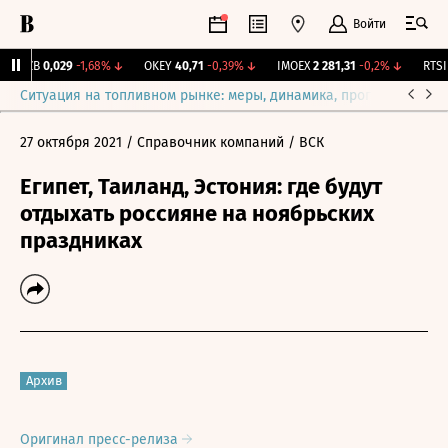
Войти
KUZB
0,029
-1,68%
↓
OKEY
40,71
-0,39%
↓
IMOEX
2 281,31
-0,2%
↓
RTSI
8
Ситуация на топливном рынке: меры, динамика, прогнозы
Выб
27 октября 2021
/ Справочник компаний
/ ВСК
Египет, Таиланд, Эстония: где будут
отдыхать россияне на ноябрьских
праздниках
Архив
Оригинал пресс-релиза