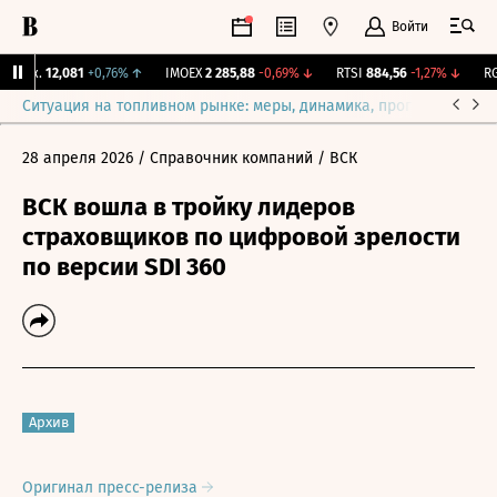
Войти
Бирж.
12,081
+0,76%
↑
IMOEX
2 285,88
-0,69%
↓
RTSI
884,56
-1,27%
↓
RGB
Ситуация на топливном рынке: меры, динамика, прогнозы
Выб
28 апреля 2026
/ Справочник компаний
/ ВСК
ВСК вошла в тройку лидеров
страховщиков по цифровой зрелости
по версии SDI 360
Архив
Оригинал пресс-релиза