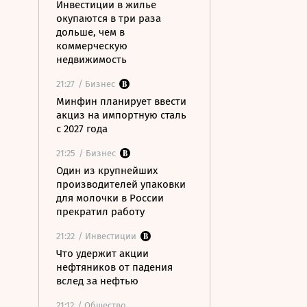
Инвестиции в жилье
окупаются в три раза
дольше, чем в
коммерческую
недвижимость
21:27
/ Бизнес
Минфин планирует ввести
акциз на импортную сталь
с 2027 года
21:25
/ Бизнес
Один из крупнейших
производителей упаковки
для молочки в России
прекратил работу
21:22
/ Инвестиции
Что удержит акции
нефтяников от падения
вслед за нефтью
21:12
/ Общество