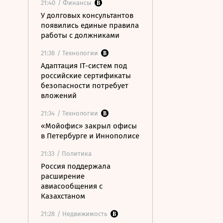
21:40
/ Финансы
У долговых консультантов
появились единые правила
работы с должниками
21:38
/ Технологии
Адаптация IT-систем под
российские сертификаты
безопасности потребует
вложений
21:34
/ Технологии
«Мойофис» закрыл офисы
в Петербурге и Иннополисе
21:33
/ Политика
Россия поддержала
расширение
авиасообщения с
Казахстаном
21:28
/ Недвижимость