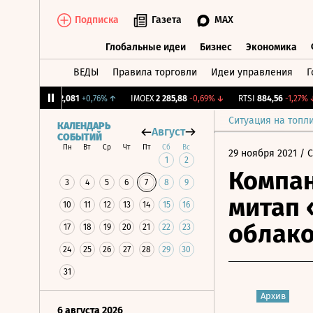
Подписка
Газета
MAX
Глобальные идеи
Бизнес
Экономика
ВЕДЫ
Правила торговли
Идеи управления
Г
Глобальные идеи
Бизнес
Экономик
CNY Бирж.
12,081
+0,76%
↑
IMOEX
2 285,88
-0,69%
↓
RTSI
884,56
-1,27%
↓
Ситуация на топл
КАЛЕНДАРЬ
Август
СОБЫТИЙ
Пн
Вт
Ср
Чт
Пт
Сб
Вс
29 ноября 2021
/ 
1
2
Компан
3
4
5
6
7
8
9
митап 
10
11
12
13
14
15
16
облак
17
18
19
20
21
22
23
24
25
26
27
28
29
30
31
Архив
6 августа 2026