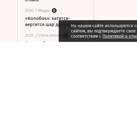
21:02
/ Медиа
«Колобок»: катится-
вертится шар дрожжевой
На нашем сайте используются c
сайтом, вы подтверждаете свое
21:01
/ Стиль жизни
соответствии с
Политикой в отн
Марина Брусникина:
«Иллюзии способны
влиять на людей»
21:00
/ Мнения
«Алмазная колесница»:
уроки созерцания
20:52
/ Бизнес
Глава «Ижавиа» объявил
об уходе после отзыва
сертификата авиакомпании
20:46
/
Страна
В Смоленске женщина и
ребенок погибли из-за