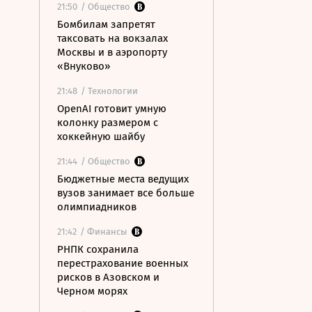
21:50
/ Общество
Бомбилам запретят
таксовать на вокзалах
Москвы и в аэропорту
«Внуково»
21:48
/ Технологии
OpenAI готовит умную
колонку размером с
хоккейную шайбу
21:44
/ Общество
Бюджетные места ведущих
вузов занимает все больше
олимпиадников
21:42
/ Финансы
РНПК сохранила
перестрахование военных
рисков в Азовском и
Черном морях