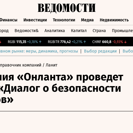
Финансы
Инвестиции
Технологии
Медиа
Недвижимость
ород
Ведомости&
Аналитика
Капитал
Страна
Промышле
а
Финансы
Инвестиции
Технологии
Медиа
Недвижимос
RGBI
115,35
+0,18%
↑
RGBITR
776,42
+0,21%
↑
CHMF
660,8
-0,93%
↓
CN
ивном рынке: меры, динамика, прогнозы
Выбор редакции
Выбо
Справочник компаний
/ Ланит
ия «Онланта» проведет
«Диалог о безопасности
ов»