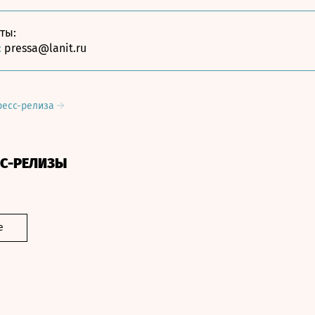
кты:
:
pressa@lanit.ru
ресс-релиза
СС-РЕЛИЗЫ
е