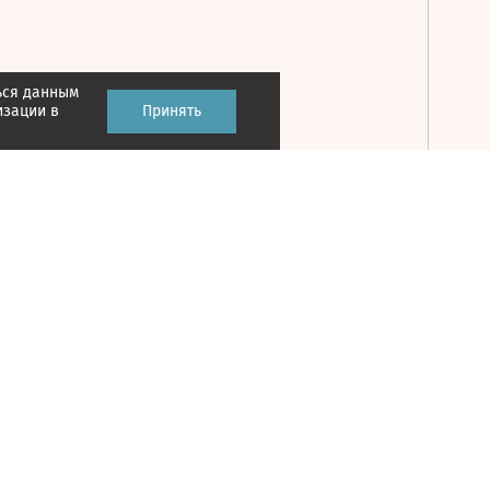
ься данным
Принять
изации в