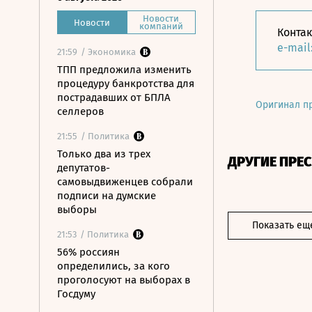
Новости
Новости
компаний
Конта
e-mail
21:59
/ Экономика
ТПП предложила изменить
процедуру банкротства для
пострадавших от БПЛА
Оригинал п
селлеров
21:55
/ Политика
Только два из трех
ДРУГИЕ ПРЕ
депутатов-
самовыдвиженцев собрали
подписи на думские
выборы
Показать ещ
21:53
/ Политика
56% россиян
определились, за кого
проголосуют на выборах в
Госдуму