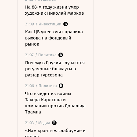
На 88-м году жизни умер
художник Николай Марков
21:09
/ Инвестиции
Как ЦБ ужесточит правила
выхода на фондовый
рынок
21:07
/ Политика
Почему в Грузии случаются
регулярные блэкауты в
разгар турсезона
21:06
/ Политика
Что выйдет из войны
Такера Карлсона и
компании против Дональда
Трампа
21:03
/ Медиа
«Нам кранты»: слабоумие и
отвага