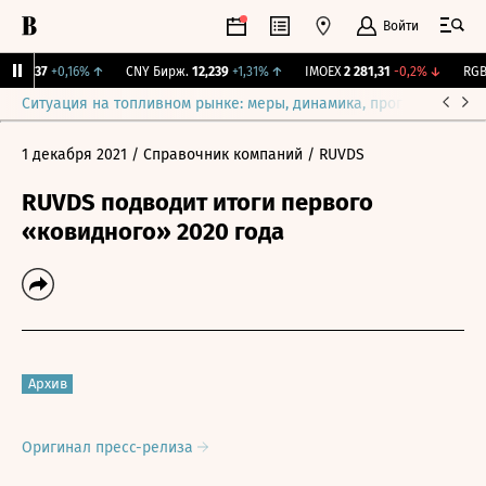
Войти
115,37
+0,16%
↑
CNY Бирж.
12,239
+1,31%
↑
IMOEX
2 281,31
-0,2%
↓
RGBI
Ситуация на топливном рынке: меры, динамика, прогнозы
Выб
1 декабря 2021
/ Справочник компаний
/ RUVDS
RUVDS подводит итоги первого
«ковидного» 2020 года
Архив
Оригинал пресс-релиза