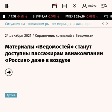
Войти
ARSA
7,51
-0,4%
↓
BISVP
9,47
-2,57%
↓
IMOEX
2 284,16
-0,08%
↓
RTSI
88
Ситуация на топливном рынке: меры, динамика, прогнозы
Выб
24 декабря 2021
/ Справочник компаний
/ Ведомости
Материалы «Ведомостей» станут
доступны пассажирам авиакомпании
«Россия» даже в воздухе
Архив