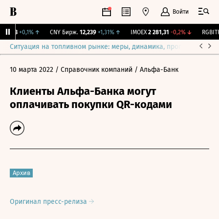
Войти
115,3
+0,1%
↑
CNY Бирж.
12,239
+1,31%
↑
IMOEX
2 281,31
-0,2%
↓
RGBITR
Ситуация на топливном рынке: меры, динамика, прогнозы
Выб
10 марта 2022
/ Справочник компаний
/ Альфа-Банк
Клиенты Альфа-Банка могут
оплачивать покупки QR-кодами
Архив
Оригинал пресс-релиза