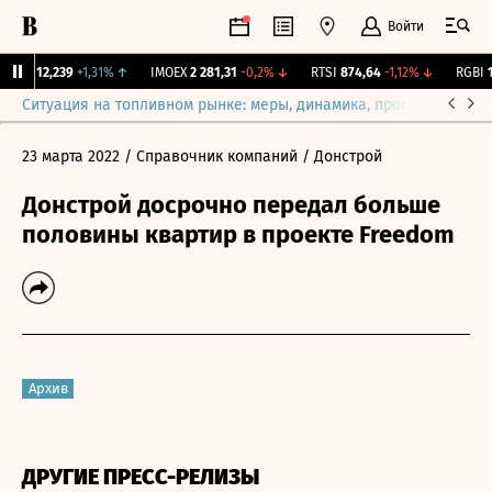
Войти
ирж.
12,239
+1,31%
↑
IMOEX
2 281,31
-0,2%
↓
RTSI
874,64
-1,12%
↓
RGBI
11
Ситуация на топливном рынке: меры, динамика, прогнозы
Выб
23 марта 2022
/ Справочник компаний
/ Донстрой
Донстрой досрочно передал больше
половины квартир в проекте Freedom
Архив
ДРУГИЕ ПРЕСС-РЕЛИЗЫ