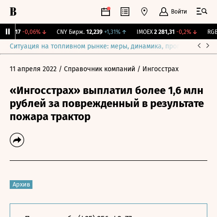
Войти
115,17
-0,06%
↓
CNY Бирж.
12,239
+1,31%
↑
IMOEX
2 281,31
-0,2%
↓
RGBI
Ситуация на топливном рынке: меры, динамика, прогнозы
Выб
11 апреля 2022
/ Справочник компаний
/ Ингосстрах
«Ингосстрах» выплатил более 1,6 млн
рублей за поврежденный в результате
пожара трактор
Архив