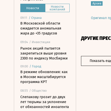
Архив
Новости
Новости
компаний
09:11
/
Страна
Оригинал п
В Московской области
ожидается аномальная
жара до +35 градусов
ДРУГИЕ ПРЕ
09:04
/ Инвестиции
Рынок акций пытается
закрепиться выше уровня
2300 по индексу Мосбиржи
Показать ещ
09:00
/
Город
В режиме обновления: как
в Москве масштабируется
программа КРТ
08:55
/ Общество
Слепакову грозит до двух
лет тюрьмы за уклонение
от обязанностей иноагента