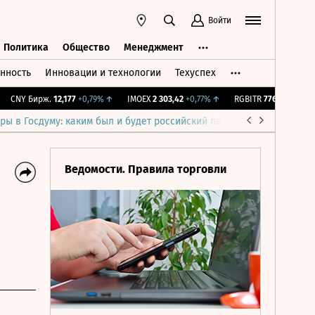
Войти
Политика
Общество
Менеджмент
нность
Инновации и технологии
Техуспех
ть
Политика
Общество
Менеджмент
CNY Бирж.
12,177
+0,79%
↑
IMOEX
2 303,42
+0,77%
↑
RGBITR
776,42
+0,09%
ры в Госдуму: каким был и будет российский парламент
Война н
Ведомости. Правила торговли