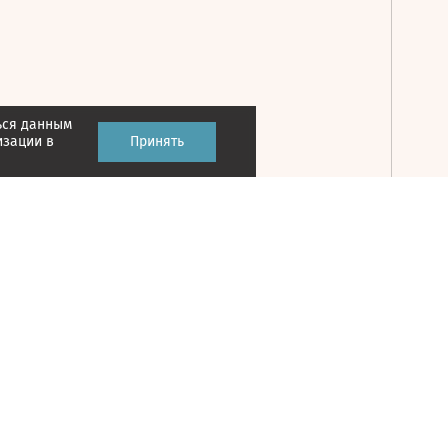
ься данным
Принять
изации в