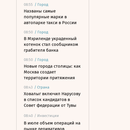
08:55
/
Город
Названы самые
популярные марки в
автопарке такси в России
08:50
/
Город
В Мэриленде украденный
котенок стал сообщником
грабителя банка
08:50
/
Город
Новые города столицы: как
Москва создает
территории притяжения
08:43
/
Страна
Ховалыг включил Нарусову
в список кандидатов в
Совет федерации от Тувы
08:40
/ Инвестиции
В июле объем операций на
рынке деривативов