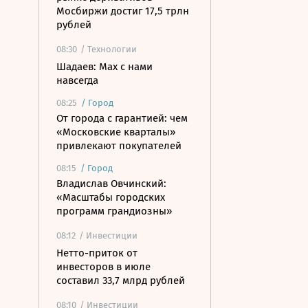
Мосбиржи достиг 17,5 трлн
рублей
08:30
/ Технологии
Шадаев: Max с нами
навсегда
08:25
/
Город
От города с гарантией: чем
«Московские кварталы»
привлекают покупателей
08:15
/
Город
Владислав Овчинский:
«Масштабы городских
программ грандиозны»
08:12
/ Инвестиции
Нетто-приток от
инвесторов в июле
составил 33,7 млрд рублей
08:10
/ Инвестиции