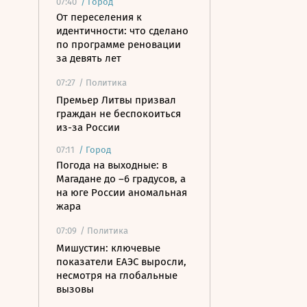
07:40
/
Город
От переселения к
идентичности: что сделано
по программе реновации
за девять лет
07:27
/ Политика
Премьер Литвы призвал
граждан не беспокоиться
из-за России
07:11
/
Город
Погода на выходные: в
Магадане до –6 градусов, а
на юге России аномальная
жара
07:09
/ Политика
Мишустин: ключевые
показатели ЕАЭС выросли,
несмотря на глобальные
вызовы