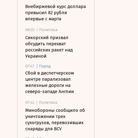
Внебиржевой курс доллара
превысил 82 рубля
впервые с марта
08:02
/ Политика
Сикорский призвал
обсудить перехват
российских ракет над
Украиной
07:47
/
Город
Сбой в диспетчерском
центре парализовал
железные дороги на
северо-западе Англии
07:42
/ Политика
Минобороны сообщило об
уничтожении трех
сухогрузов, перевозивших
снаряды для ВСУ