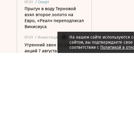
07:01
/
Спорт
Прыгун в воду Терновой
взял второе золото на
Евро, «Реал» переподписал
Винисиуса
На нашем сайте используются c
07:01
/ Инвестиции
сайтом, вы подтверждаете свое
Утренний звон по рынку
соответствии с
Политикой в отн
акций 7 августа
06:59
/ Политика
Мишустин: в ЕАЭС будут
единые правила торговли
для маркетплейсов
06:56
/ Общество
В Москве задержали свыше
20 человек за работу в
нелегальных
криптообменниках
06:49
/ Политика