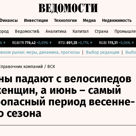
Финансы
Инвестиции
Технологии
Медиа
Недвижимость
ород
Ведомости&
Аналитика
Капитал
Страна
Промышле
а
Финансы
Инвестиции
Технологии
Медиа
Недвижимос
↑
RGBITR
776,42
+0,09%
↑
RTSI
891,35
+0,77%
↑
RGBI
115,31
+0,06%
↑
ивном рынке: меры, динамика, прогнозы
Выбор редакции
Выбо
Справочник компаний
/ ВСК
ы падают с велосипедов
енщин, а июнь – самый
опасный период весенне-
о сезона