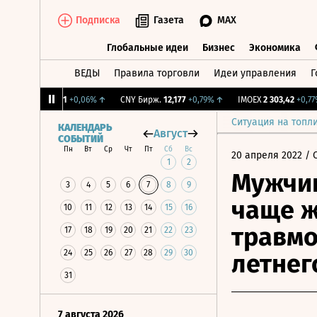
Подписка
Газета
MAX
Глобальные идеи
Бизнес
Экономика
ВЕДЫ
Правила торговли
Идеи управления
Г
Глобальные идеи
Бизнес
Экономик
↑
RGBI
115,31
+0,06%
↑
CNY Бирж.
12,177
+0,79%
↑
IMOEX
2 303,42
+0,77%
Ситуация на топл
КАЛЕНДАРЬ
Август
СОБЫТИЙ
Пн
Вт
Ср
Чт
Пт
Сб
Вс
20 апреля 2022
/ 
1
2
Мужчин
3
4
5
6
7
8
9
чаще ж
10
11
12
13
14
15
16
травмо
17
18
19
20
21
22
23
24
25
26
27
28
29
30
летнег
31
7 августа 2026