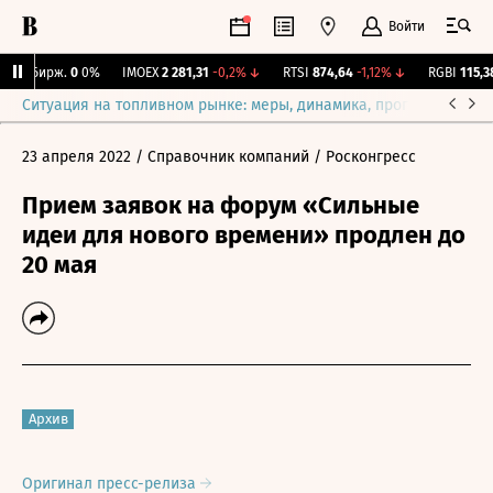
Войти
NY Бирж.
0
0%
IMOEX
2 281,31
-0,2%
↓
RTSI
874,64
-1,12%
↓
RGBI
115,38
Ситуация на топливном рынке: меры, динамика, прогнозы
Выб
23 апреля 2022
/ Справочник компаний
/ Росконгресс
Прием заявок на форум «Сильные
идеи для нового времени» продлен до
20 мая
Архив
Оригинал пресс-релиза