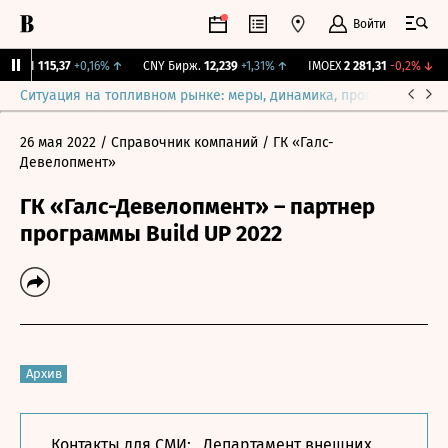
Войти
RGBI
115,37
+0,16%
↑
CNY Бирж.
12,239
+1,31%
↑
IMOEX
2 281,31
-0,2%
↓
Ситуация на топливном рынке: меры, динамика, прогнозы
Выб
26 мая 2022
/ Справочник компаний
/ ГК «Галс-
Девелопмент»
ГК «Галс-Девелопмент» – партнер
программы Build UP 2022
Архив
Контакты для СМИ: Департамент внешних