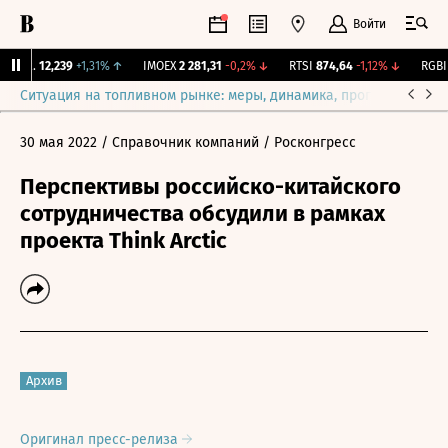
Войти
ирж.
12,239
+1,31%
↑
IMOEX
2 281,31
-0,2%
↓
RTSI
874,64
-1,12%
↓
RGBI
1
Ситуация на топливном рынке: меры, динамика, прогнозы
Выб
30 мая 2022
/ Справочник компаний
/ Росконгресс
Перспективы российско-китайского
сотрудничества обсудили в рамках
проекта Think Arctic
Архив
Оригинал пресс-релиза