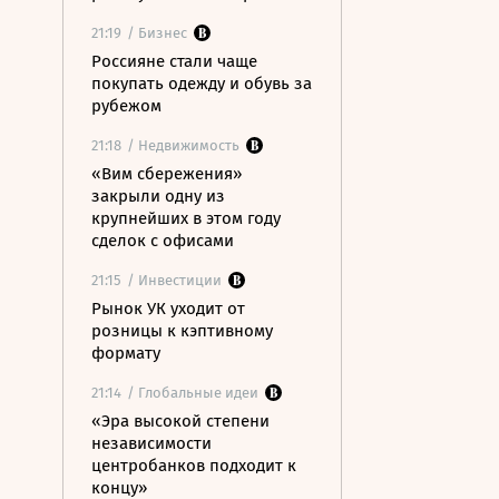
21:19
/ Бизнес
Россияне стали чаще
покупать одежду и обувь за
рубежом
21:18
/ Недвижимость
«Вим сбережения»
закрыли одну из
крупнейших в этом году
сделок с офисами
21:15
/ Инвестиции
Рынок УК уходит от
розницы к кэптивному
формату
21:14
/ Глобальные идеи
«Эра высокой степени
независимости
центробанков подходит к
концу»