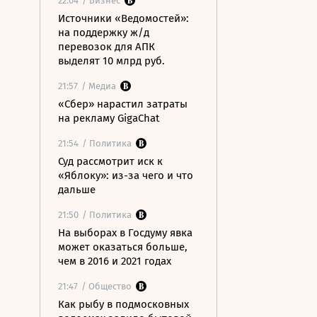
22:04
/ Бизнес
Источники «Ведомостей»:
на поддержку ж/д
перевозок для АПК
выделят 10 млрд руб.
21:57
/ Медиа
«Сбер» нарастил затраты
на рекламу GigaChat
21:54
/ Политика
Суд рассмотрит иск к
«Яблоку»: из-за чего и что
дальше
21:50
/ Политика
На выборах в Госдуму явка
может оказаться больше,
чем в 2016 и 2021 годах
21:47
/ Общество
Как рыбу в подмосковных