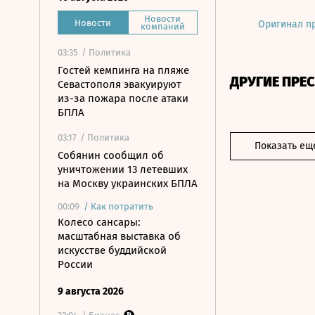
Новости
Новости
Оригинал п
компаний
03:35
/ Политика
Гостей кемпинга на пляже
ДРУГИЕ ПРЕ
Севастополя эвакуируют
из-за пожара после атаки
БПЛА
03:17
/ Политика
Показать ещ
Собянин сообщил об
уничтожении 13 летевших
на Москву украинских БПЛА
00:09
/
Как потратить
Колесо сансары:
масштабная выставка об
искусстве буддийской
России
9 августа 2026