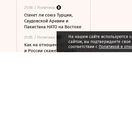
21:08
/ Политика
Станет ли союз Турции,
Саудовской Аравии и
Пакистана НАТО на Востоке
На нашем сайте используются c
21:05
/ Политика
сайтом, вы подтверждаете свое
Как на отношениях Сербии
соответствии с
Политикой в отн
и России скажется визит
Владимира Зеленского в
Белград
21:02
/ Экономика
Эксперты объяснили рост
российско-китайской
торговли на 26,3% с начала
2026 года
21:01
/ Мнения
Как топливным
спекулянтам наступили на
хвост