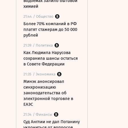
водоемах залило бытовой
химией
21:44
/ Общество
Более 70% компаний в РФ
платят стажерам до 50 000
рублей
21:39
/ Политика
Как Людмила Нарусова
сохранила шансы остаться
в Совете Федерации
21:35
/ Экономика
Минэк анонсировал
синхронизацию
законодательства об
электронной торговле в
ЕАЭС
21:34
/ Финансы
Суд Англии не дал Потанину
уклониться от вопросов