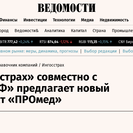
Финансы
Инвестиции
Технологии
Медиа
Недвижимость
ород
Ведомости&
Аналитика
Капитал
Страна
Промышле
а
Финансы
Инвестиции
Технологии
Медиа
Недвижимос
R
777,42
+0,24%
↑
RTSI
874,64
-1,12%
↓
RGBI
115,35
+0,15%
↑
CNY Бирж.
0
ивном рынке: меры, динамика, прогнозы
Выбор редакции
Выбо
равочник компаний
/ Ингосстрах
страх» совместно с
Ф» предлагает новый
кт «ПРОмед»