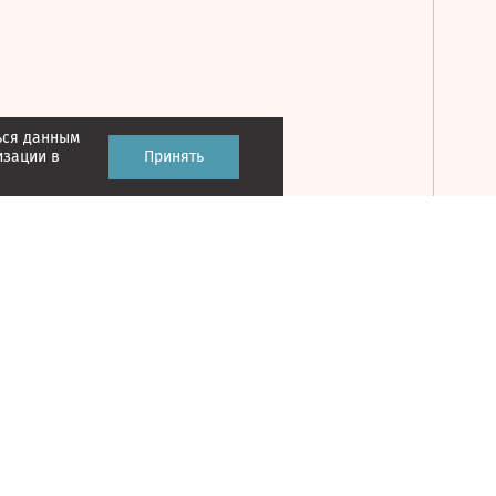
ься данным
Принять
изации в