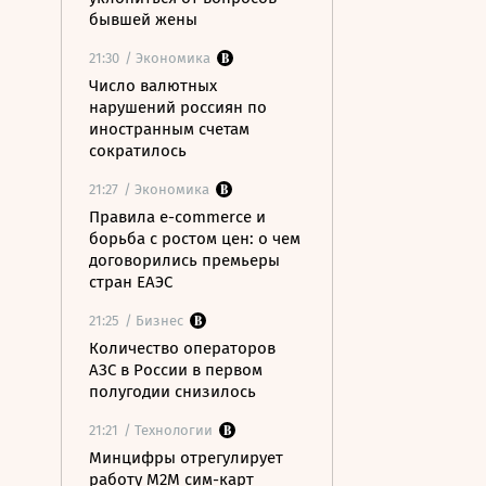
бывшей жены
21:30
/ Экономика
Число валютных
нарушений россиян по
иностранным счетам
сократилось
21:27
/ Экономика
Правила e-commerce и
борьба с ростом цен: о чем
договорились премьеры
стран ЕАЭС
21:25
/ Бизнес
Количество операторов
АЗС в России в первом
полугодии снизилось
21:21
/ Технологии
Минцифры отрегулирует
работу M2M сим-карт