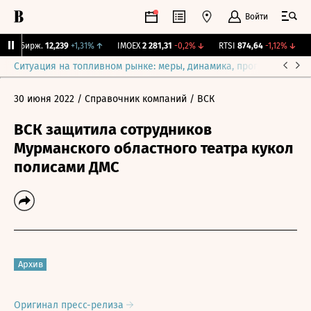
Войти
NY Бирж.
12,239
+1,31%
↑
IMOEX
2 281,31
-0,2%
↓
RTSI
874,64
-1,12%
↓
R
Ситуация на топливном рынке: меры, динамика, прогнозы
Выб
30 июня 2022
/ Справочник компаний
/ ВСК
ВСК защитила сотрудников
Мурманского областного театра кукол
полисами ДМС
Архив
Оригинал пресс-релиза