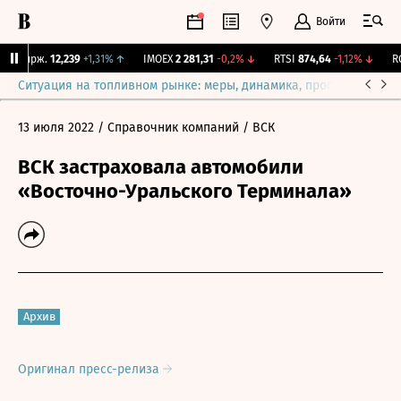
Войти
Y Бирж.
12,239
+1,31%
↑
IMOEX
2 281,31
-0,2%
↓
RTSI
874,64
-1,12%
↓
RGB
Ситуация на топливном рынке: меры, динамика, прогнозы
Выб
13 июля 2022
/ Справочник компаний
/ ВСК
ВСК застраховала автомобили
«Восточно-Уральского Терминала»
Архив
Оригинал пресс-релиза