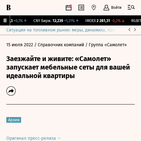
Войти
115,3
+0,1%
↑
CNY Бирж.
12,239
+1,31%
↑
IMOEX
2 281,31
-0,2%
↓
RGBITR
Ситуация на топливном рынке: меры, динамика, прогнозы
Выб
15 июля 2022
/ Справочник компаний
/ Группа «Самолет»
Заезжайте и живите: «Самолет»
запускает мебельные сеты для вашей
идеальной квартиры
Архив
Оригинал пресс-релиза