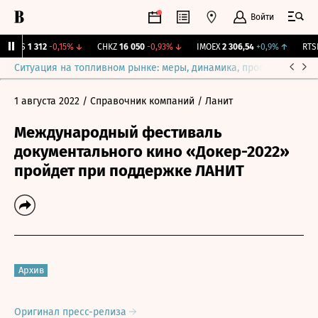
Войти
MGTS
1 312
-0,15%
↓
CHKZ
16 050
-0,93%
↓
IMOEX
2 306,54
+0,9%
↑
RTSI
Ситуация на топливном рынке: меры, динамика, прогнозы
Выб
1 августа 2022
/ Справочник компаний
/ Ланит
Международный фестиваль
документального кино «Докер-2022»
пройдет при поддержке ЛАНИТ
Архив
Оригинал пресс-релиза