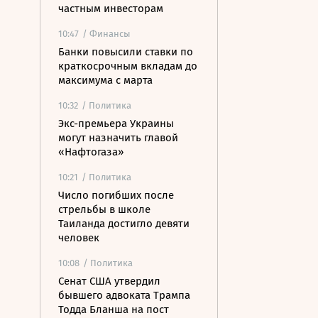
частным инвесторам
10:47
/ Финансы
Банки повысили ставки по
краткосрочным вкладам до
максимума с марта
10:32
/ Политика
Экс-премьера Украины
могут назначить главой
«Нафтогаза»
10:21
/ Политика
Число погибших после
стрельбы в школе
Таиланда достигло девяти
человек
10:08
/ Политика
Сенат США утвердил
бывшего адвоката Трампа
Тодда Бланша на пост