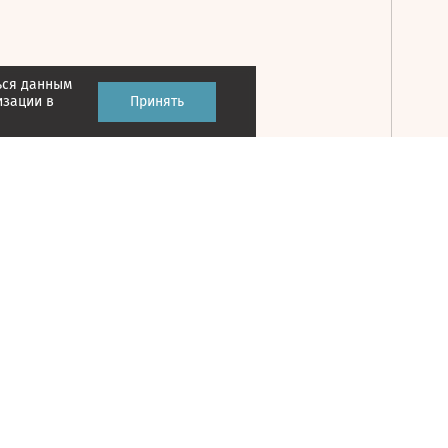
ься данным
Принять
изации в