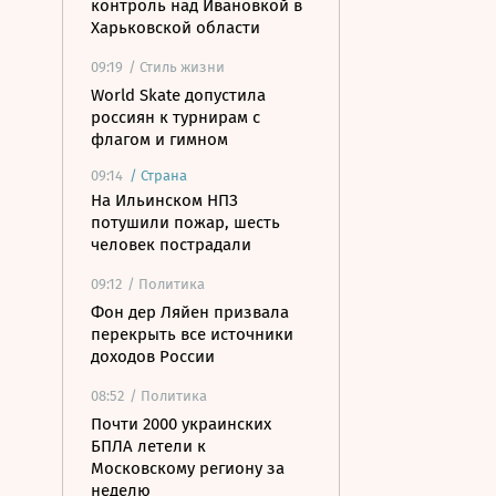
контроль над Ивановкой в
Харьковской области
09:19
/ Стиль жизни
World Skate допустила
россиян к турнирам с
флагом и гимном
09:14
/
Страна
На Ильинском НПЗ
потушили пожар, шесть
человек пострадали
09:12
/ Политика
Фон дер Ляйен призвала
перекрыть все источники
доходов России
08:52
/ Политика
Почти 2000 украинских
БПЛА летели к
Московскому региону за
неделю