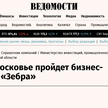
Финансы
Инвестиции
Технологии
Медиа
Недвижимость
ород
Ведомости&
Аналитика
Капитал
Страна
Промышле
а
Финансы
Инвестиции
Технологии
Медиа
Недвижимос
SI
874,64
-1,12%
↓
RGBI
115,3
+0,1%
↑
RGBITR
777,1
+0,19%
↑
CNY Бирж.
1
ивном рынке: меры, динамика, прогнозы
Выбор редакции
Выбо
 Справочник компаний
/ Министерство инвестиций, промышленно
ой области
осковье пройдет бизнес-
 «Зебра»