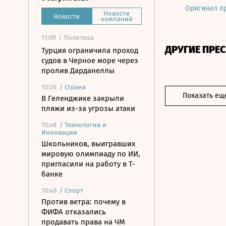
Оригинал п
Новости
Новости
компаний
11:09
/ Политика
ДРУГИЕ ПРЕ
Турция ограничила проход
судов в Черное море через
пролив Дарданеллы
10:56
/
Страна
Показать ещ
В Геленджике закрыли
пляжи из-за угрозы атаки
10:48
/
Технологии и
Инновации
Школьников, выигравших
мировую олимпиаду по ИИ,
пригласили на работу в Т-
банке
10:48
/
Спорт
Против ветра: почему в
ФИФА отказались
продавать права на ЧМ