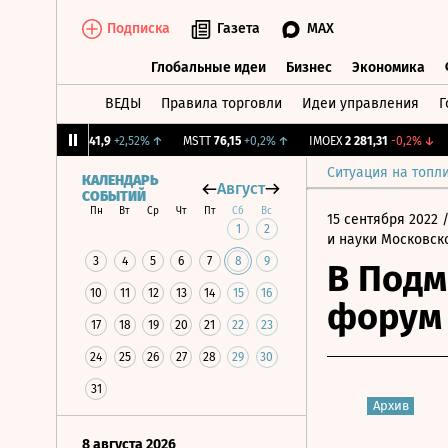
Подписка
Газета
MAX
Глобальные идеи
Бизнес
Экономика
ВЕДЫ
Правила торговли
Идеи управления
Г
Глобальные идеи
Бизнес
Экономик
%
↑
OKEY
41,9
+2,52%
↑
MSTT
76,15
+0,2%
↑
IMOEX
2 281,31
-0,2%
↓
RT
Ситуация на топл
КАЛЕНДАРЬ
Август
СОБЫТИЙ
Пн
Вт
Ср
Чт
Пт
Сб
Вс
15 сентября 2022
/
1
2
и науки Московск
3
4
5
6
7
8
9
В Подм
10
11
12
13
14
15
16
форум
17
18
19
20
21
22
23
24
25
26
27
28
29
30
31
Архив
8 августа 2026