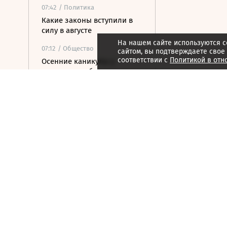
07:42
/ Политика
Какие законы вступили в
силу в августе
На нашем сайте используются c
07:12
/ Общество
сайтом, вы подтверждаете свое
соответствии с
Политикой в отн
Осенние каникулы у
школьников будут длиться
дольше зимних
06:55
/
Спорт
Валиева получила
нейтральный статус ISU,
Заболотный перешел в
медиаклуб Басты
06:54
/
Страна
Два человека погибли при
столкновении катеров на
Волге
06:45
/ Бизнес
Из-за жары Европа