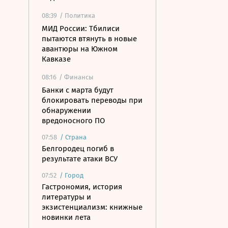
08:39
/ Политика
МИД России: Тбилиси
пытаются втянуть в новые
авантюры на Южном
Кавказе
08:16
/ Финансы
Банки с марта будут
блокировать переводы при
обнаружении
вредоносного ПО
07:58
/
Страна
Белгородец погиб в
результате атаки ВСУ
07:52
/
Город
Гастрономия, история
литературы и
экзистенциализм: книжные
новинки лета