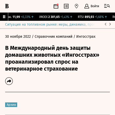
Войти
 Бирж.
11,99
+0,33%
↑
IMOEX
2 301,65
+1,43%
↑
RTSI
895,93
+1,68%
↑
RGB
Ситуация на топливном рынке: меры, динамика, прогнозы
Выб
30 ноября 2022
/ Справочник компаний
/ Ингосстрах
В Международный день защиты
домашних животных «Ингосстрах»
проанализировал спрос на
ветеринарное страхование
Архив