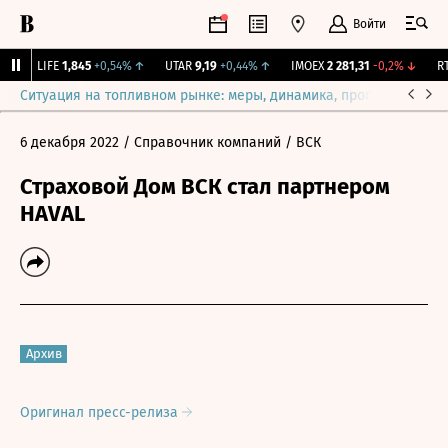
Войти
↑
LIFE
1,845
+0,54%
↑
UTAR
9,19
+0,44%
↑
IMOEX
2 281,31
-0,2%
↓
RTS
Ситуация на топливном рынке: меры, динамика, прогнозы
Выб
6 декабря 2022
/ Справочник компаний
/ ВСК
Страховой Дом ВСК стал партнером
HAVAL
Архив
Оригинал пресс-релиза