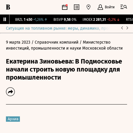
Войти
1%
↑
BRZL
1 450
+1,26%
↑
BISVP
9,58
0%
IMOEX
2 281,31
-0,2%
↓
RTSI
8
Ситуация на топливном рынке: меры, динамика, прогнозы
Выб
9 марта 2023
/ Справочник компаний
/ Министерство
инвестиций, промышленности и науки Московской области
Екатерина Зиновьева: В Подмосковье
начали строить новую площадку для
промышленности
Архив