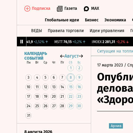
Подписка
Газета
MAX
Глобальные идеи
Бизнес
Экономика
ВЕДЫ
Правила торговли
Идеи управления
Г
Глобальные идеи
Бизнес
Экономик
%
↑
OKEY
41,9
+2,52%
↑
MSTT
76,15
+0,2%
↑
IMOEX
2 281,31
-0,2%
↓
RT
Ситуация на топл
КАЛЕНДАРЬ
Август
СОБЫТИЙ
Пн
Вт
Ср
Чт
Пт
Сб
Вс
17 марта 2023
/ Сп
1
2
Опубл
3
4
5
6
7
8
9
делова
10
11
12
13
14
15
16
«Здоро
17
18
19
20
21
22
23
24
25
26
27
28
29
30
31
Архив
8 августа 2026