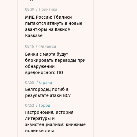
08:39
/ Политика
МИД России: Тбилиси
пытаются втянуть в новые
авантюры на Южном
Кавказе
08:16
/ Финансы
Банки с марта будут
блокировать переводы при
обнаружении
вредоносного ПО
07:58
/
Страна
Белгородец погиб в
результате атаки ВСУ
07:52
/
Город
Гастрономия, история
литературы и
экзистенциализм: книжные
новинки лета