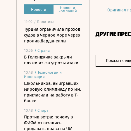
Новости
Новости
Оригинал п
компаний
11:09
/ Политика
Турция ограничила проход
ДРУГИЕ ПРЕ
судов в Черное море через
пролив Дарданеллы
10:56
/
Страна
В Геленджике закрыли
Показать ещ
пляжи из-за угрозы атаки
10:48
/
Технологии и
Инновации
Школьников, выигравших
мировую олимпиаду по ИИ,
пригласили на работу в Т-
банке
10:48
/
Спорт
Против ветра: почему в
ФИФА отказались
продавать права на ЧМ