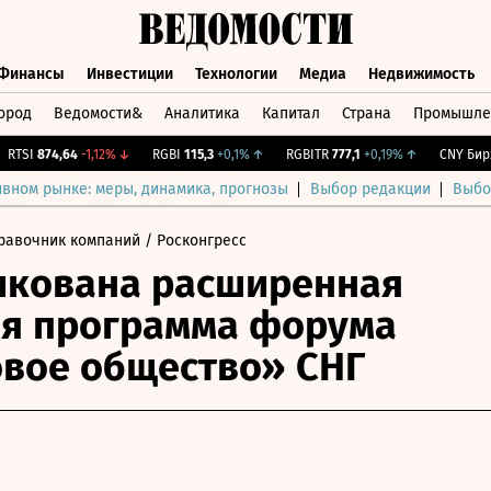
Финансы
Инвестиции
Технологии
Медиа
Недвижимость
ород
Ведомости&
Аналитика
Капитал
Страна
Промышле
а
Финансы
Инвестиции
Технологии
Медиа
Недвижимос
SI
874,64
-1,12%
↓
RGBI
115,3
+0,1%
↑
RGBITR
777,1
+0,19%
↑
CNY Бирж.
1
ивном рынке: меры, динамика, прогнозы
Выбор редакции
Выбо
равочник компаний
/ Росконгресс
икована расширенная
я программа форума
вое общество» СНГ