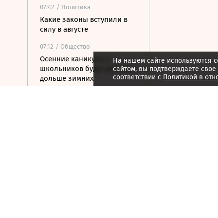
07:42
/ Политика
Какие законы вступили в
силу в августе
07:12
/ Общество
Осенние каникулы у
На нашем сайте используются c
школьников будут длиться
сайтом, вы подтверждаете свое
соответствии с
Политикой в отн
дольше зимних
06:55
/
Спорт
Валиева получила
нейтральный статус ISU,
Заболотный перешел в
медиаклуб Басты
06:54
/
Страна
Два человека погибли при
столкновении катеров на
Волге
06:45
/ Бизнес
Из-за жары Европа