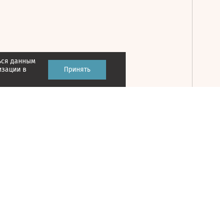
ься данным
Принять
изации в