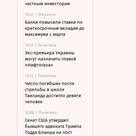
частным инвесторам
10:47
/ Финансы
Банки повысили ставки по
краткосрочным вкладам до
максимума с марта
10:32
/ Политика
Экс-премьера Украины
могут назначить главой
«Нафтогаза»
10:21
/ Политика
Число погибших после
стрельбы в школе
Таиланда достигло девяти
человек
10:08
/ Политика
Сенат США утвердил
бывшего адвоката Трампа
Тодда Бланша на пост