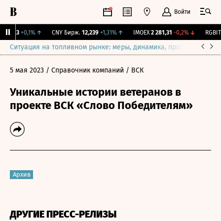
Войти
115,3
+0,1%
↑
CNY Бирж.
12,239
+1,31%
↑
IMOEX
2 281,31
-0,2%
↓
RGBITR
Ситуация на топливном рынке: меры, динамика, прогнозы
Выб
5 мая 2023
/ Справочник компаний
/ ВСК
Уникальные истории ветеранов в
проекте ВСК «Слово Победителям»
Архив
ДРУГИЕ ПРЕСС-РЕЛИЗЫ