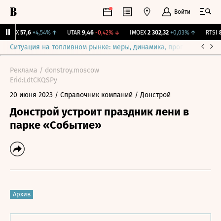
Войти
ON-RX
57,6
+4,54%
↑
UTAR
9,46
-0,42%
↓
IMOEX
2 302,32
+0,03%
↑
RTSI
89
Ситуация на топливном рынке: меры, динамика, прогнозы
Выб
Реклама / donstroy.moscow
Erid:LdtCKQSPy
20 июня 2023
/ Справочник компаний
/ Донстрой
Донстрой устроит праздник лени в
парке «Событие»
Архив