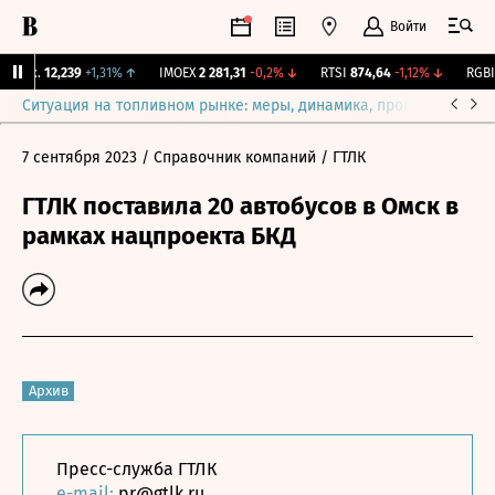
Войти
Бирж.
12,239
+1,31%
↑
IMOEX
2 281,31
-0,2%
↓
RTSI
874,64
-1,12%
↓
RGBI
1
Ситуация на топливном рынке: меры, динамика, прогнозы
Выб
7 сентября 2023
/ Справочник компаний
/ ГТЛК
ГТЛК поставила 20 автобусов в Омск в
рамках нацпроекта БКД
Архив
Пресс-служба ГТЛК
e-mail:
pr@gtlk.ru