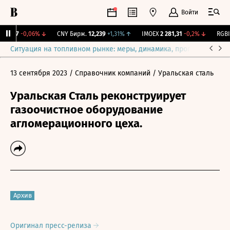
Войти
115,17
-0,06%
↓
CNY Бирж.
12,239
+1,31%
↑
IMOEX
2 281,31
-0,2%
↓
RGBIT
Ситуация на топливном рынке: меры, динамика, прогнозы
Выб
13 сентября 2023
/ Справочник компаний
/ Уральская сталь
Уральская Сталь реконструирует
газоочистное оборудование
агломерационного цеха.
Архив
Оригинал пресс-релиза