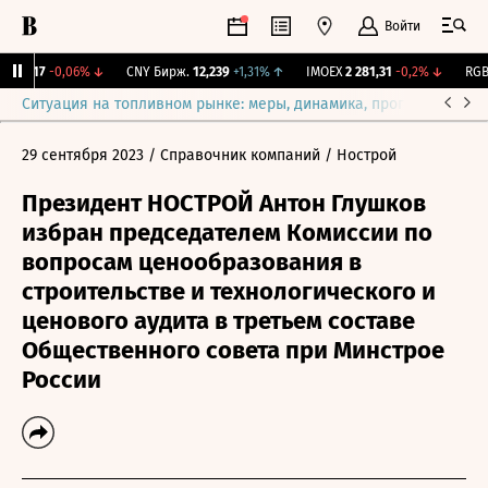
Войти
115,17
-0,06%
↓
CNY Бирж.
12,239
+1,31%
↑
IMOEX
2 281,31
-0,2%
↓
RGBI
Ситуация на топливном рынке: меры, динамика, прогнозы
Выб
29 сентября 2023
/ Справочник компаний
/ Нострой
Президент НОСТРОЙ Антон Глушков
избран председателем Комиссии по
вопросам ценообразования в
строительстве и технологического и
ценового аудита в третьем составе
Общественного совета при Минстрое
России