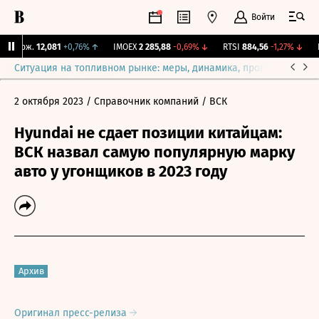
Войти
 Бирж.
12,081
+0,76%
↑
IMOEX
2 285,88
-0,69%
↓
RTSI
884,56
-1,27%
↓
R
Ситуация на топливном рынке: меры, динамика, прогнозы
Выб
2 октября 2023
/ Справочник компаний
/ ВСК
Hyundai не сдает позиции китайцам:
ВСК назвал самую популярную марку
авто у угонщиков в 2023 году
Архив
Оригинал пресс-релиза