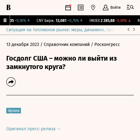
Войти
115,35
+0,18%
↑
CNY Бирж.
12,081
+0,76%
↑
IMOEX
2 285,88
-0,69%
↓
RG
Ситуация на топливном рынке: меры, динамика, прогнозы
Выб
13 декабря 2023
/ Справочник компаний
/ Росконгресс
Госдолг США – можно ли выйти из
замкнутого круга?
Архив
Оригинал пресс-релиза