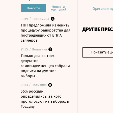
Новости
Новости
Оригинал п
компаний
21:59
/ Экономика
ТПП предложила изменить
ДРУГИЕ ПРЕ
процедуру банкротства для
пострадавших от БПЛА
селлеров
21:55
/ Политика
Показать ещ
Только два из трех
депутатов-
самовыдвиженцев собрали
подписи на думские
выборы
21:53
/ Политика
56% россиян
определились, за кого
проголосуют на выборах в
Госдуму