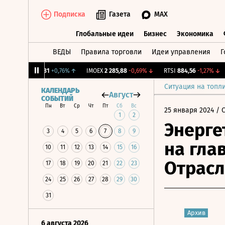
Подписка
Газета
MAX
Глобальные идеи
Бизнес
Экономика
ВЕДЫ
Правила торговли
Идеи управления
Г
Глобальные идеи
Бизнес
Экономик
Y Бирж.
12,081
+0,76%
↑
IMOEX
2 285,88
-0,69%
↓
RTSI
884,56
-1,27%
↓
R
Ситуация на топл
КАЛЕНДАРЬ
Август
СОБЫТИЙ
Пн
Вт
Ср
Чт
Пт
Сб
Вс
25 января 2024
/ 
1
2
Энерге
3
4
5
6
7
8
9
на гла
10
11
12
13
14
15
16
Отрасл
17
18
19
20
21
22
23
24
25
26
27
28
29
30
31
Архив
6 августа 2026