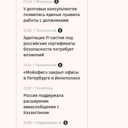
21:40
/ Финансы
У долговых консультантов
появились единые правила
работы с должниками
21:38
/ Технологии
Адаптация IT-систем под
российские сертификаты
безопасности потребует
вложений
21:34
/ Технологии
«Мойофис» закрыл офисы
в Петербурге и Иннополисе
21:33
/ Политика
Россия поддержала
расширение
авиасообщения с
Казахстаном
21:28
/ Недвижимость