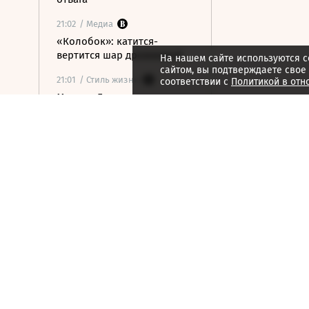
21:02
/ Медиа
«Колобок»: катится-
вертится шар дрожжевой
На нашем сайте используются c
сайтом, вы подтверждаете свое
21:01
/ Стиль жизни
соответствии с
Политикой в отн
Марина Брусникина:
«Иллюзии способны
влиять на людей»
21:00
/ Мнения
«Алмазная колесница»:
уроки созерцания
20:52
/ Бизнес
Глава «Ижавиа» объявил
об уходе после отзыва
сертификата авиакомпании
20:46
/
Страна
В Смоленске женщина и
ребенок погибли из-за