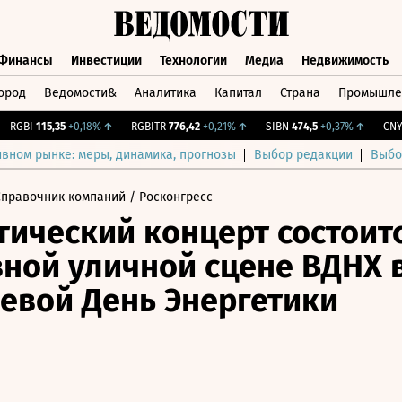
Финансы
Инвестиции
Технологии
Медиа
Недвижимость
ород
Ведомости&
Аналитика
Капитал
Страна
Промышле
а
Финансы
Инвестиции
Технологии
Медиа
Недвижимос
GBI
115,35
+0,18%
↑
RGBITR
776,42
+0,21%
↑
SIBN
474,5
+0,37%
↑
CNY Би
ивном рынке: меры, динамика, прогнозы
Выбор редакции
Выбо
Справочник компаний
/ Росконгресс
тический концерт состоит
вной уличной сцене ВДНХ 
евой День Энергетики