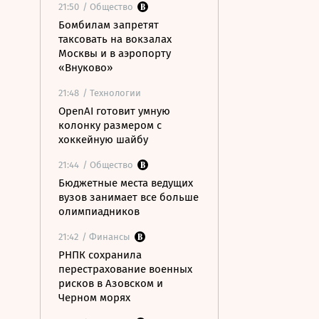
21:50
/ Общество
Бомбилам запретят
таксовать на вокзалах
Москвы и в аэропорту
«Внуково»
21:48
/ Технологии
OpenAI готовит умную
колонку размером с
хоккейную шайбу
21:44
/ Общество
Бюджетные места ведущих
вузов занимает все больше
олимпиадников
21:42
/ Финансы
РНПК сохранила
перестрахование военных
рисков в Азовском и
Черном морях