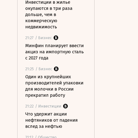
Инвестиции в жилье
окупаются в три раза
дольше, чем в
коммерческую
недвижимость
21:27
/ Бизнес
Минфин планирует ввести
акциз на импортную сталь
с 2027 года
21:25
/ Бизнес
Один из крупнейших
производителей упаковки
для молочки в России
прекратил работу
21:22
/ Инвестиции
Что удержит акции
нефтяников от падения
вслед за нефтью
21:12
/ Общество