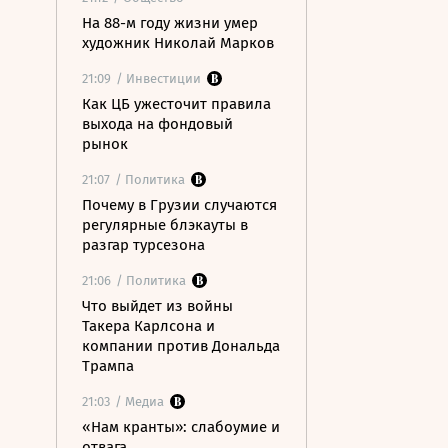
На 88-м году жизни умер
художник Николай Марков
21:09
/ Инвестиции
Как ЦБ ужесточит правила
выхода на фондовый
рынок
21:07
/ Политика
Почему в Грузии случаются
регулярные блэкауты в
разгар турсезона
21:06
/ Политика
Что выйдет из войны
Такера Карлсона и
компании против Дональда
Трампа
21:03
/ Медиа
«Нам кранты»: слабоумие и
отвага