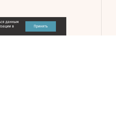
ься данным
Принять
изации в