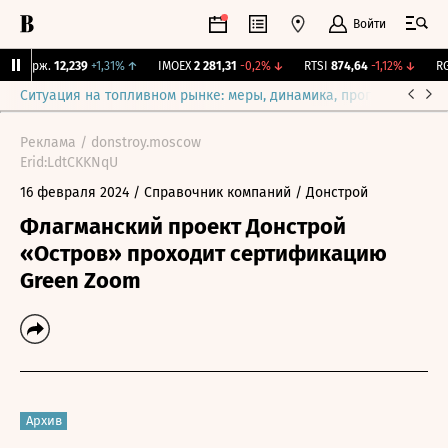
Войти
Y Бирж.
12,239
+1,31%
↑
IMOEX
2 281,31
-0,2%
↓
RTSI
874,64
-1,12%
↓
RGB
Ситуация на топливном рынке: меры, динамика, прогнозы
Выб
Реклама / donstroy.moscow
Erid:LdtCKKNqU
16 февраля 2024
/ Справочник компаний
/ Донстрой
Флагманский проект Донстрой
«Остров» проходит сертификацию
Green Zoom
Архив