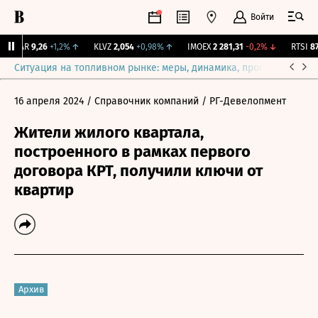
Войти
UTAR
9,26
+1,2%
↑
KLVZ
2,054
+0,98%
↑
IMOEX
2 281,31
-0,2%
↓
RTSI
874
Ситуация на топливном рынке: меры, динамика, прогнозы
Выб
16 апреля 2024
/ Справочник компаний
/ РГ-Девелопмент
Жители жилого квартала,
построенного в рамках первого
договора КРТ, получили ключи от
квартир
Архив