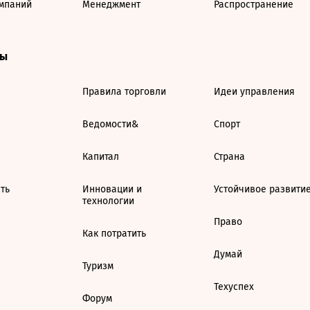
мпаний
Менеджмент
Распространение
ты
Правила торговли
Идеи управления
Ведомости&
Спорт
Капитал
Страна
ть
Инновации и
Устойчивое развити
технологии
Право
Как потратить
Думай
Туризм
Техуспех
Форум