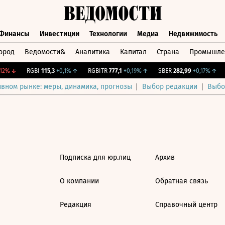
Финансы
Инвестиции
Технологии
Медиа
Недвижимость
ород
Ведомости&
Аналитика
Капитал
Страна
Промышле
а
Финансы
Инвестиции
Технологии
Медиа
Недвижимос
12%
↓
RGBI
115,3
+0,1%
↑
RGBITR
777,1
+0,19%
↑
SBER
282,99
+0,17%
↑
ивном рынке: меры, динамика, прогнозы
Выбор редакции
Выбо
Подписка для юр.лиц
Архив
О компании
Обратная связь
Редакция
Справочный центр