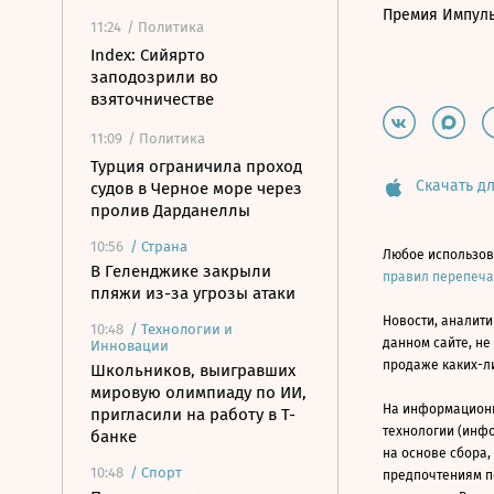
Премия Импул
11:24
/ Политика
Index: Сийярто
заподозрили во
взяточничестве
11:09
/ Политика
Турция ограничила проход
Скачать дл
судов в Черное море через
пролив Дарданеллы
10:56
/
Страна
Любое использов
В Геленджике закрыли
правил перепеч
пляжи из-за угрозы атаки
Новости, аналити
10:48
/
Технологии и
данном сайте, не
Инновации
продаже каких-л
Школьников, выигравших
мировую олимпиаду по ИИ,
На информацион
пригласили на работу в Т-
технологии (инф
банке
на основе сбора,
10:48
/
Спорт
предпочтениям п