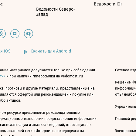
ьс
Ведомости Юг
Ведомости Северо-
Запад
я iOS
Скачать для Android
ание материалов допускается только при соблюдении
Сетевое изд
атки
и при наличии гиперссылки на vedomosti.ru
Решение Фе
ка, прогнозы и другие материалы, представленные на
информацио
 являются офертой или рекомендацией к покупке или
от 27 ноября
ибо активов.
Учредитель
ном ресурсе применяются рекомендательные
ормационные технологии предоставления информации
Главный ре
 систематизации и анализа сведений, относящихся к
ользователей сети «Интернет», находящихся на
Электронна