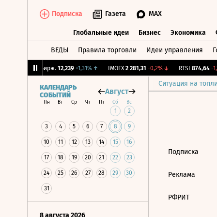
Подписка
Газета
MAX
Глобальные идеи
Бизнес
Экономика
ВЕДЫ
Правила торговли
Идеи управления
Г
Глобальные идеи
Бизнес
Экономик
17%
↑
CNY Бирж.
12,239
+1,31%
↑
IMOEX
2 281,31
-0,2%
↓
RTSI
874,64
-1,
Ситуация на топл
КАЛЕНДАРЬ
Август
СОБЫТИЙ
Пн
Вт
Ср
Чт
Пт
Сб
Вс
1
2
3
4
5
6
7
8
9
10
11
12
13
14
15
16
Подписка
17
18
19
20
21
22
23
24
25
26
27
28
29
30
Реклама
31
РФРИТ
8 августа 2026