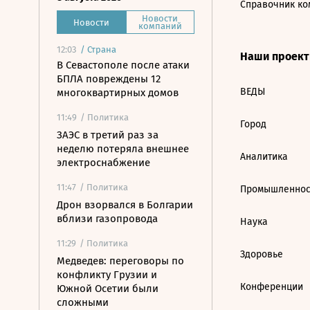
Справочник ко
Новости
Новости
компаний
12:03
/
Страна
Наши проек
В Севастополе после атаки
БПЛА повреждены 12
ВЕДЫ
многоквартирных домов
11:49
/ Политика
Город
ЗАЭС в третий раз за
неделю потеряла внешнее
Аналитика
электроснабжение
11:47
/ Политика
Промышленнос
Дрон взорвался в Болгарии
вблизи газопровода
Наука
11:29
/ Политика
Здоровье
Медведев: переговоры по
конфликту Грузии и
Конференции
Южной Осетии были
сложными