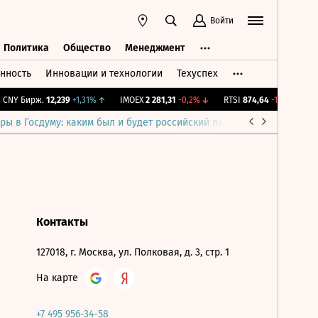
Войти
Политика
Общество
Менеджмент
нность
Инновации и технологии
Техуспех
ть
Политика
Общество
Менеджмент
CNY Бирж.
12,239
+1,31%
↑
IMOEX
2 281,31
-0,2%
↓
RTSI
874,64
-1,12%
↓
R
ры в Госдуму: каким был и будет российский парламент
Война н
Контакты
127018, г. Москва, ул. Полковая, д. 3, стр. 1
На карте
+7 495 956-34-58