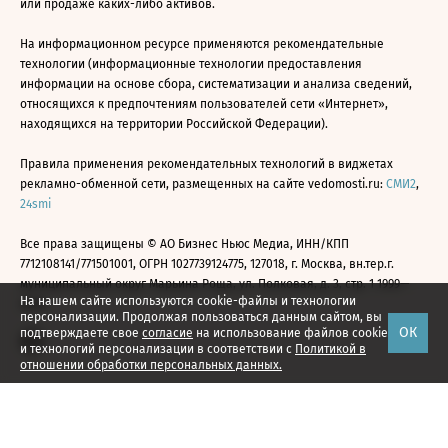
или продаже каких-либо активов.
На информационном ресурсе применяются рекомендательные
технологии (информационные технологии предоставления
информации на основе сбора, систематизации и анализа сведений,
относящихся к предпочтениям пользователей сети «Интернет»,
находящихся на территории Российской Федерации).
Правила применения рекомендательных технологий в виджетах
рекламно-обменной сети, размещенных на сайте vedomosti.ru:
СМИ2
,
24smi
Все права защищены © АО Бизнес Ньюс Медиа, ИНН/КПП
7712108141/771501001, ОГРН 1027739124775, 127018, г. Москва, вн.тер.г.
муниципальный округ Марьина Роща, ул. Полковая, д. 3, стр. 1 1999—
На нашем сайте используются cookie-файлы и технологии
2026
персонализации. Продолжая пользоваться данным сайтом, вы
ОК
подтверждаете свое
согласие
на использование файлов cookie
и технологий персонализации в соответствии с
Политикой в
отношении обработки персональных данных.