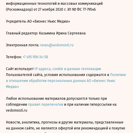
информационных технологий и массовых коммуникаций
(Роскомнадзор) от 27 ноября 2020 г. ЭЛ № ФС 77-79546
Учредитель: АО «Бизнес Ньюс Медиа»
Главный редактор: Казьмина Ирина Сергеевна
Электронная почта:
news@vedomosti.ru
Телефон:
+7 495 956-34-58
Сайт использует
IP адреса, cookie и данные геолокации
Пользователей сайта, условия использования содержатся в
Политике
в отношении обработки персональных данных АО «Бизнес Ньюс
Медиа»
Любое использование материалов допускается только при
соблюдении
правил перепечатки
и при наличии гиперссылки на
vedomosti.ru
Новости, аналитика, прогнозы и другие материалы, представленные
на данном сайте, не являются офертой или рекомендацией к покупке