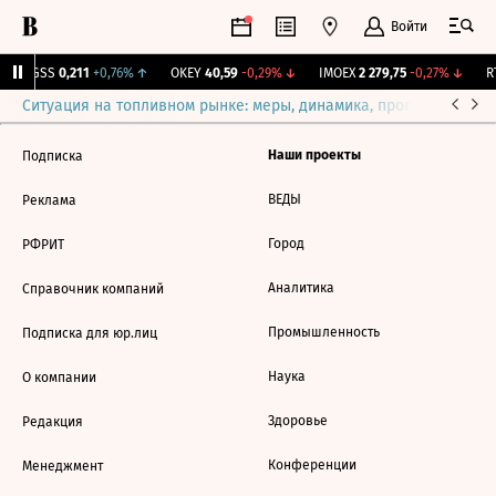
Войти
RGSS
0,211
+0,76%
↑
OKEY
40,59
-0,29%
↓
IMOEX
2 279,75
-0,27%
↓
RT
Ситуация на топливном рынке: меры, динамика, прогнозы
Выб
Наши проекты
Подписка
ВЕДЫ
Реклама
Город
РФРИТ
Аналитика
Справочник компаний
Промышленность
Подписка для юр.лиц
Наука
О компании
Здоровье
Редакция
Конференции
Менеджмент