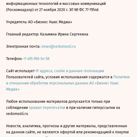
информационных технологий и массовых коммуникаций
(Роскомнадзор) от 27 ноября 2020 г. ЭЛ № ФС 77-79546
Учредитель: АО «Бизнес Ньюс Медиа»
Главный редактор: Казьмина Ирина Сергеевна
Электронная почта:
news@vedomosti.ru
Телефон:
+7 495 956-34-58
Сайт использует
IP адреса, cookie и данные геолокации
Пользователей сайта, условия использования содержатся в
Политике
в отношении обработки персональных данных АО «Бизнес Ньюс
Медиа»
Любое использование материалов допускается только при
соблюдении
правил перепечатки
и при наличии гиперссылки на
vedomosti.ru
Новости, аналитика, прогнозы и другие материалы, представленные
на данном сайте, не являются офертой или рекомендацией к покупке