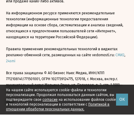
или продаже каких-либо активов.
На информационном ресурсе применяются рекомендательные
технологии (информационные технологии предоставления
информации на основе сбора, систематизации и анализа сведений,
относящихся к предпочтениям пользователей сети «Интернет»,
находящихся на территории Российской Федерации).
Правила применения рекомендательных технологий в виджетах
рекламно-обменной сети, размещенных на сайте vedomosti.ru:
СМИ2
,
24smi
Все права защищены © АО Бизнес Ньюс Медиа, ИНН/КПП
7712108141/771501001, ОГРН 1027739124775, 127018, г. Москва, вн.тер.г.
муниципальный округ Марьина Роща, ул. Полковая, д. 3, стр. 1 1999—
На нашем сайте используются cookie-файлы и технологии
2026
персонализации. Продолжая пользоваться данным сайтом, вы
ОК
подтверждаете свое
согласие
на использование файлов cookie
и технологий персонализации в соответствии с
Политикой в
отношении обработки персональных данных.