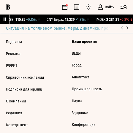
Войти
RGBI
115,35
+0,15%
↑
CNY Бирж.
12,239
+1,31%
↑
IMOEX
2 281,31
-0,2%
↓
Ситуация на топливном рынке: меры, динамика, прогнозы
Выб
Наши проекты
Подписка
ВЕДЫ
Реклама
Город
РФРИТ
Аналитика
Справочник компаний
Промышленность
Подписка для юр.лиц
Наука
О компании
Здоровье
Редакция
Конференции
Менеджмент