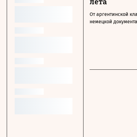
лета
От аргентинской кл
немецкой документ