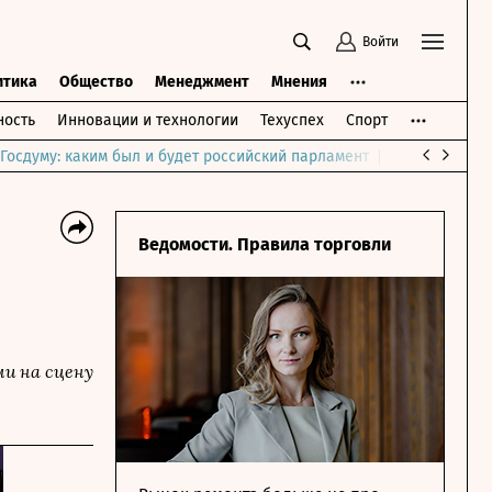
Войти
итика
Общество
Менеджмент
Мнения
ость
Инновации и технологии
Техуспех
Спорт
Госдуму: каким был и будет российский парламент
Война на Бли
Ведомости. Правила торговли
и на сцену