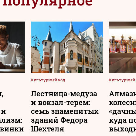
Культурный код
Культурный 
,
Лестница-медуза
Алмаз
и вокзал-терем:
колесн
 и
семь знаменитых
«дачны
ализм:
зданий Федора
куда п
овинки
Шехтеля
выходн