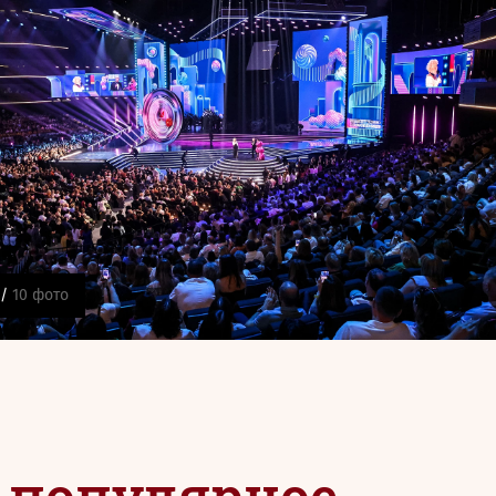
 /
10 фото
 популярное