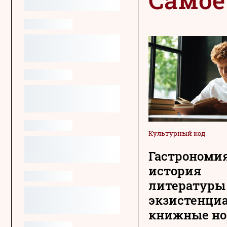
Культурный код
Гастрономия
история
литературы
экзистенци
книжные н