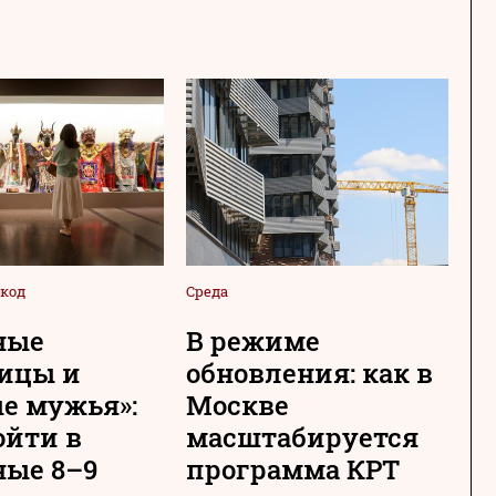
код
Среда
Сре
ные
В режиме
Н
ицы и
обновления: как в
с
е мужья»:
Москве
М
ойти в
масштабируется
т
ые 8–9
программа КРТ
п