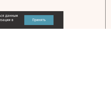
ься данным
изации в
Принять
Контакты
127018, г. Москва, ул. Полковая, д. 3, стр. 1