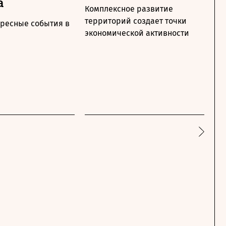
а
Комплексное развитие
Ме
территорий создает точки
по
ересные события в
экономической активности
ра