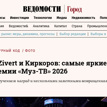
нсы
Инвестиции
Технологии
Медиа
Недвижимость
Пол
ния
Ведомости&
Аналитика
Капитал
Страна
Промышленн
 рынке: меры, динамика, прогнозы
Выбор редакции
Выборы в 
УРНЫЙ КОД
/
ФОТО
Zivert и Киркоров: самые яркие
емии «Муз-ТВ» 2026
ручением наград и несколькими заметными возвращениям