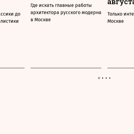
август
Где искать главные работы
архитектора русского модерна
ассики до
Только инт
в Москве
алистики
Москве