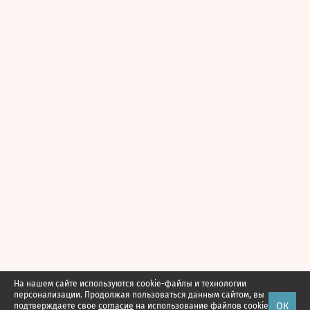
На нашем сайте используются cookie-файлы и технологии
персонализации. Продолжая пользоваться данным сайтом, вы
ОК
подтверждаете свое
согласие
на использование файлов cookie