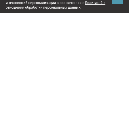
и технологий персонализации в соответствии с
Политикой в
отношении обработки персональных данных.
Наши проекты
Подписка
Реклама
Справочник компаний
Об издании
Редакция
Менеджмент