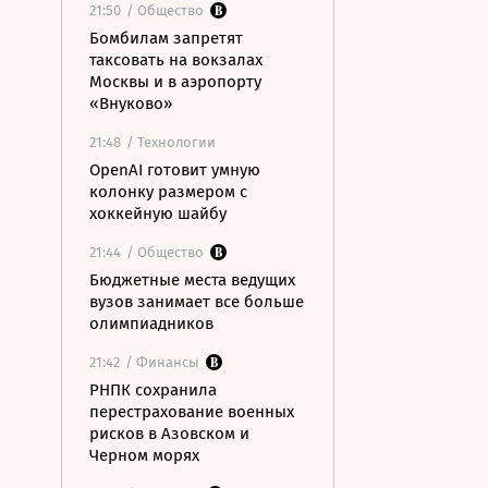
21:50
/ Общество
Бомбилам запретят
таксовать на вокзалах
Москвы и в аэропорту
«Внуково»
21:48
/ Технологии
OpenAI готовит умную
колонку размером с
хоккейную шайбу
21:44
/ Общество
Бюджетные места ведущих
вузов занимает все больше
олимпиадников
21:42
/ Финансы
РНПК сохранила
перестрахование военных
рисков в Азовском и
Черном морях