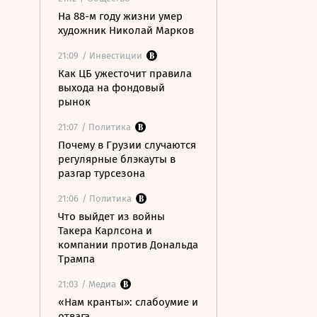
На 88-м году жизни умер
художник Николай Марков
21:09
/ Инвестиции
Как ЦБ ужесточит правила
выхода на фондовый
рынок
21:07
/ Политика
Почему в Грузии случаются
регулярные блэкауты в
разгар турсезона
21:06
/ Политика
Что выйдет из войны
Такера Карлсона и
компании против Дональда
Трампа
21:03
/ Медиа
«Нам кранты»: слабоумие и
отвага