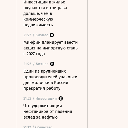
Инвестиции в жилье
окупаются в три раза
дольше, чем в
коммерческую
недвижимость
21:27
/ Бизнес
Минфин планирует ввести
акциз на импортную сталь
с 2027 года
21:25
/ Бизнес
Один из крупнейших
производителей упаковки
для молочки в России
прекратил работу
21:22
/ Инвестиции
Что удержит акции
нефтяников от падения
вслед за нефтью
21:12
/ Общество