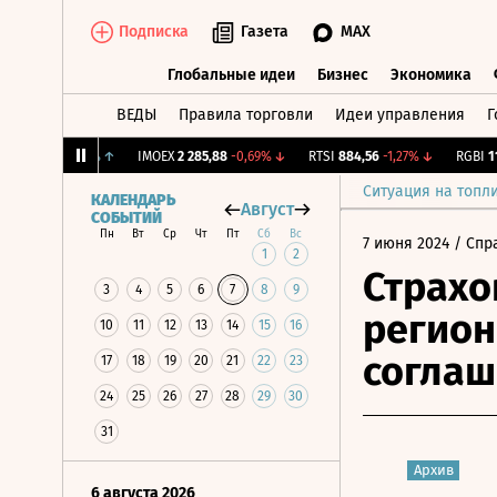
Подписка
Газета
MAX
Глобальные идеи
Бизнес
Экономика
ВЕДЫ
Правила торговли
Идеи управления
Г
Глобальные идеи
Бизнес
Экономик
12,081
+0,76%
↑
IMOEX
2 285,88
-0,69%
↓
RTSI
884,56
-1,27%
↓
RGBI
115,3
Ситуация на топл
КАЛЕНДАРЬ
Август
СОБЫТИЙ
Пн
Вт
Ср
Чт
Пт
Сб
Вс
7 июня 2024
/ Спр
1
2
Страхо
3
4
5
6
7
8
9
регион
10
11
12
13
14
15
16
соглаш
17
18
19
20
21
22
23
24
25
26
27
28
29
30
31
Архив
6 августа 2026