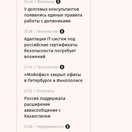
21:40
/ Финансы
У долговых консультантов
появились единые правила
работы с должниками
21:38
/ Технологии
Адаптация IT-систем под
российские сертификаты
безопасности потребует
вложений
21:34
/ Технологии
«Мойофис» закрыл офисы
в Петербурге и Иннополисе
21:33
/ Политика
Россия поддержала
расширение
авиасообщения с
Казахстаном
21:28
/ Недвижимость