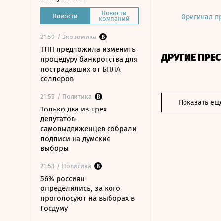
Новости
Новости
Оригинал п
компаний
21:59
/ Экономика
ТПП предложила изменить
ДРУГИЕ ПРЕ
процедуру банкротства для
пострадавших от БПЛА
селлеров
21:55
/ Политика
Показать ещ
Только два из трех
депутатов-
самовыдвиженцев собрали
подписи на думские
выборы
21:53
/ Политика
56% россиян
определились, за кого
проголосуют на выборах в
Госдуму