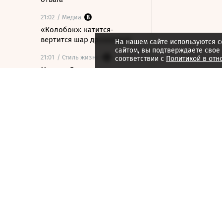
21:02
/ Медиа
«Колобок»: катится-
вертится шар дрожжевой
На нашем сайте используются c
сайтом, вы подтверждаете свое
21:01
/ Стиль жизни
соответствии с
Политикой в отн
Марина Брусникина:
«Иллюзии способны
влиять на людей»
21:00
/ Мнения
«Алмазная колесница»:
уроки созерцания
20:52
/ Бизнес
Глава «Ижавиа» объявил
об уходе после отзыва
сертификата авиакомпании
20:46
/
Страна
В Смоленске женщина и
ребенок погибли из-за