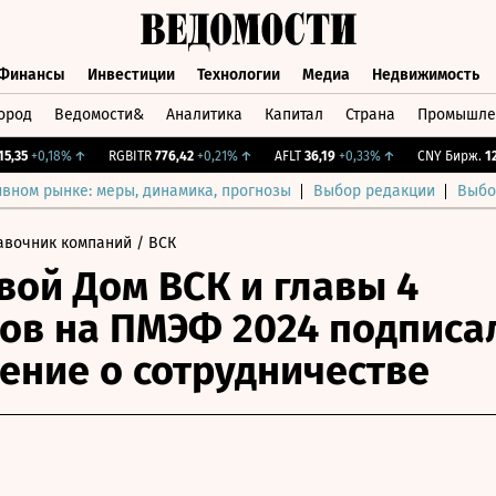
Финансы
Инвестиции
Технологии
Медиа
Недвижимость
ород
Ведомости&
Аналитика
Капитал
Страна
Промышле
а
Финансы
Инвестиции
Технологии
Медиа
Недвижимос
5
+0,18%
↑
RGBITR
776,42
+0,21%
↑
AFLT
36,19
+0,33%
↑
CNY Бирж.
12,08
ивном рынке: меры, динамика, прогнозы
Выбор редакции
Выбо
авочник компаний
/ ВСК
вой Дом ВСК и главы 4
ов на ПМЭФ 2024 подписа
ение о сотрудничестве