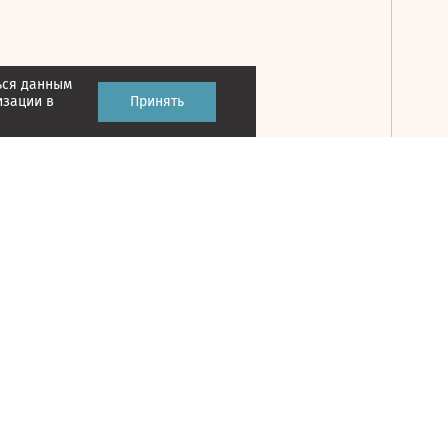
ься данным
Принять
изации в