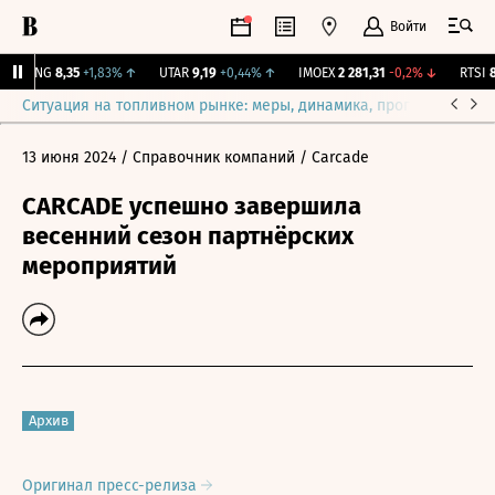
Войти
BLNG
8,35
+1,83%
↑
UTAR
9,19
+0,44%
↑
IMOEX
2 281,31
-0,2%
↓
RTSI
87
Ситуация на топливном рынке: меры, динамика, прогнозы
Выб
13 июня 2024
/ Справочник компаний
/ Carcade
CARCADE успешно завершила
весенний сезон партнёрских
мероприятий
Архив
Оригинал пресс-релиза