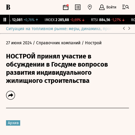
Войти
Бирж.
12,081
+0,76%
↑
IMOEX
2 285,88
-0,69%
↓
RTSI
884,56
-1,27%
↓
RGB
Ситуация на топливном рынке: меры, динамика, прогнозы
Выб
27 июня 2024
/ Справочник компаний
/ Нострой
НОСТРОЙ принял участие в
обсуждении в Госдуме вопросов
развития индивидуального
жилищного строительства
Архив