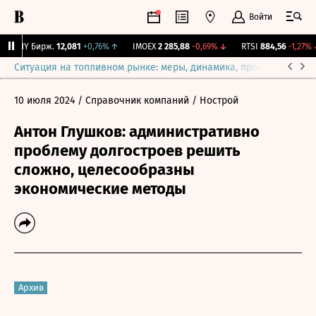
Войти
CNY Бирж.
12,081
+0,76%
↑
IMOEX
2 285,88
-0,69%
↓
RTSI
884,56
-1,27%
↓
Ситуация на топливном рынке: меры, динамика, прогнозы
Выб
10 июля 2024
/ Справочник компаний
/ Нострой
Антон Глушков: административно
проблему долгостроев решить
сложно, целесообразны
экономические методы
Архив