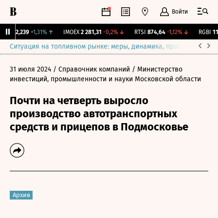
Войти
ж.
12,239
+1,31%
↑
IMOEX
2 281,31
-0,2%
↓
RTSI
874,64
-1,12%
↓
RGBI
115,
Ситуация на топливном рынке: меры, динамика, прогнозы
Выб
31 июля 2024
/ Справочник компаний
/ Министерство
инвестиций, промышленности и науки Московской области
Почти на четверть выросло
производство автотранспортных
средств и прицепов в Подмосковье
Архив