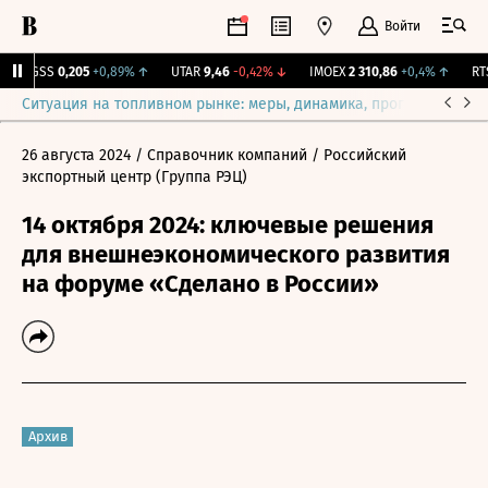
Войти
RGSS
0,205
+0,89%
↑
UTAR
9,46
-0,42%
↓
IMOEX
2 310,86
+0,4%
↑
RTSI
Ситуация на топливном рынке: меры, динамика, прогнозы
Выб
26 августа 2024
/ Справочник компаний
/ Российский
экспортный центр (Группа РЭЦ)
14 октября 2024: ключевые решения
для внешнеэкономического развития
на форуме «Сделано в России»
Архив