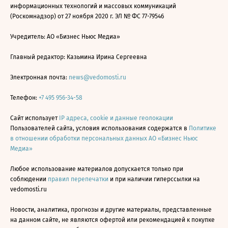
информационных технологий и массовых коммуникаций
(Роскомнадзор) от 27 ноября 2020 г. ЭЛ № ФС 77-79546
Учредитель: АО «Бизнес Ньюс Медиа»
Главный редактор: Казьмина Ирина Сергеевна
Электронная почта:
news@vedomosti.ru
Телефон:
+7 495 956-34-58
Сайт использует
IP адреса, cookie и данные геолокации
Пользователей сайта, условия использования содержатся в
Политике
в отношении обработки персональных данных АО «Бизнес Ньюс
Медиа»
Любое использование материалов допускается только при
соблюдении
правил перепечатки
и при наличии гиперссылки на
vedomosti.ru
Новости, аналитика, прогнозы и другие материалы, представленные
на данном сайте, не являются офертой или рекомендацией к покупке