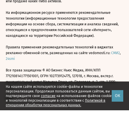
или продаже каких-либо активов.
На информационном ресурсе применяются рекомендательные
технологии (информационные технологии предоставления
информации на основе сбора, систематизации и анализа сведений,
относящихся к предпочтениям пользователей сети «Интернет»,
находящихся на территории Российской Федерации).
Правила применения рекомендательных технологий в виджетах
рекламно-обменной сети, размещенных на сайте vedomosti.ru:
СМИ2
,
24smi
Все права защищены © АО Бизнес Ньюс Медиа, ИНН/КПП
7712108141/771501001, ОГРН 1027739124775, 127018, г. Москва, вн.тер.г.
муниципальный округ Марьина Роща, ул. Полковая, д. 3, стр. 1 1999—
На нашем сайте используются cookie-файлы и технологии
2026
персонализации. Продолжая пользоваться данным сайтом, вы
ОК
подтверждаете свое
согласие
на использование файлов cookie
и технологий персонализации в соответствии с
Политикой в
отношении обработки персональных данных.