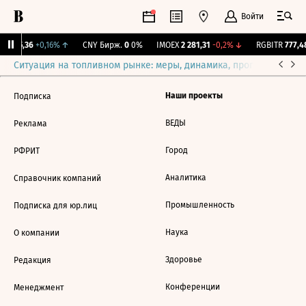
Войти
BI
115,36
+0,16%
↑
CNY Бирж.
0
0%
IMOEX
2 281,31
-0,2%
↓
RGBITR
777,48
Ситуация на топливном рынке: меры, динамика, прогнозы
Выб
Наши проекты
Подписка
ВЕДЫ
Реклама
Город
РФРИТ
Аналитика
Справочник компаний
Промышленность
Подписка для юр.лиц
Наука
О компании
Здоровье
Редакция
Конференции
Менеджмент