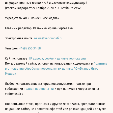
информационных технологий и массовых коммуникаций
(Роскомнадзор) от 27 ноября 2020 г. ЭЛ № ФС 77-79546
Учредитель: АО «Бизнес Ньюс Медиа»
Главный редактор: Казьмина Ирина Сергеевна
Электронная почта:
news@vedomosti.ru
Телефон:
+7 495 956-34-58
Сайт использует
IP адреса, cookie и данные геолокации
Пользователей сайта, условия использования содержатся в
Политике
в отношении обработки персональных данных АО «Бизнес Ньюс
Медиа»
Любое использование материалов допускается только при
соблюдении
правил перепечатки
и при наличии гиперссылки на
vedomosti.ru
Новости, аналитика, прогнозы и другие материалы, представленные
на данном сайте, не являются офертой или рекомендацией к покупке