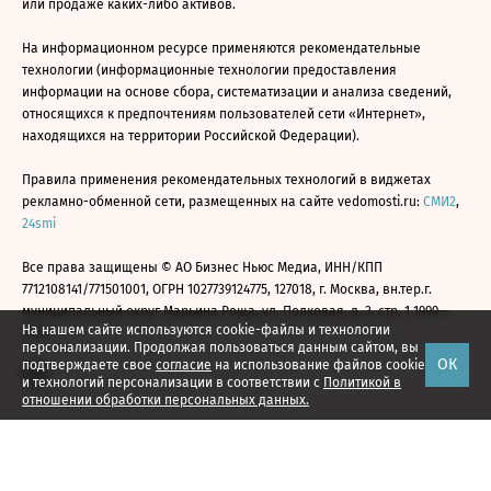
или продаже каких-либо активов.
На информационном ресурсе применяются рекомендательные
технологии (информационные технологии предоставления
информации на основе сбора, систематизации и анализа сведений,
относящихся к предпочтениям пользователей сети «Интернет»,
находящихся на территории Российской Федерации).
Правила применения рекомендательных технологий в виджетах
рекламно-обменной сети, размещенных на сайте vedomosti.ru:
СМИ2
,
24smi
Все права защищены © АО Бизнес Ньюс Медиа, ИНН/КПП
7712108141/771501001, ОГРН 1027739124775, 127018, г. Москва, вн.тер.г.
муниципальный округ Марьина Роща, ул. Полковая, д. 3, стр. 1 1999—
На нашем сайте используются cookie-файлы и технологии
2026
персонализации. Продолжая пользоваться данным сайтом, вы
ОК
подтверждаете свое
согласие
на использование файлов cookie
и технологий персонализации в соответствии с
Политикой в
отношении обработки персональных данных.