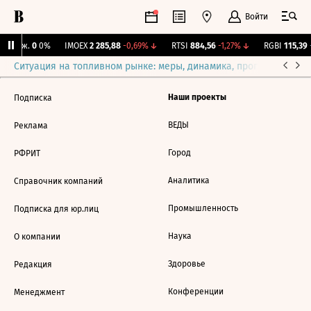
Войти
 Бирж.
0
0%
IMOEX
2 285,88
-0,69%
↓
RTSI
884,56
-1,27%
↓
RGBI
115,39
+
Ситуация на топливном рынке: меры, динамика, прогнозы
Выб
Наши проекты
Подписка
ВЕДЫ
Реклама
Город
РФРИТ
Аналитика
Справочник компаний
Промышленность
Подписка для юр.лиц
Наука
О компании
Здоровье
Редакция
Конференции
Менеджмент