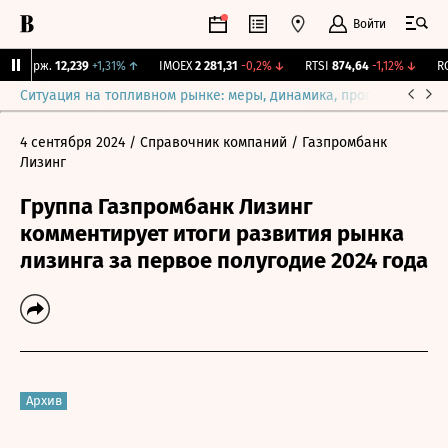
Войти
Y Бирж.
12,239
+1,31%
↑
IMOEX
2 281,31
-0,2%
↓
RTSI
874,64
-1,12%
↓
RGB
Ситуация на топливном рынке: меры, динамика, прогнозы
Выб
4 сентября 2024
/ Справочник компаний
/ Газпромбанк
Лизинг
Группа Газпромбанк Лизинг
комментирует итоги развития рынка
лизинга за первое полугодие 2024 года
Архив