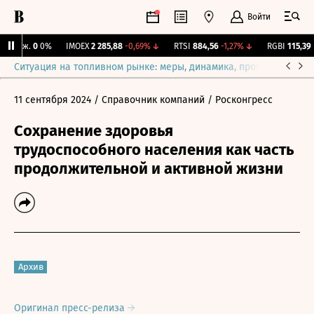
Войти
 Бирж.
0
0%
IMOEX
2 285,88
-0,69%
↓
RTSI
884,56
-1,27%
↓
RGBI
115,39
+0
Ситуация на топливном рынке: меры, динамика, прогнозы
Выб
11 сентября 2024
/ Справочник компаний
/ Росконгресс
Сохранение здоровья
трудоспособного населения как часть
продолжительной и активной жизни
Архив
Оригинал пресс-релиза